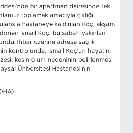
ddesi'nde bir apartman dairesinde tek
hlamur toplamak amacıyla çıktığı
lansla hastaneye kaldırılan Koç, akşam
 dönen İsmail Koç, bu sabah yakınları
undu. İhbar üzerine adrese sağlık
rinin kontrolünde, İsmail Koç'un hayatını
azesi, kesin ölüm nedeninin belirlenmesi
Baysal Üniversitesi Hastanesi'nin
 (DHA)