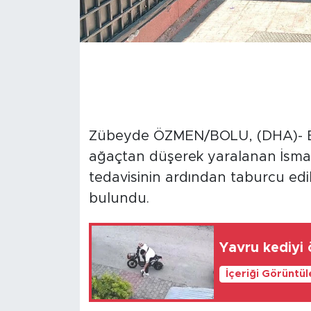
Zübeyde ÖZMEN/BOLU, (DHA)- BOL
ağaçtan düşerek yaralanan İsmail
tedavisinin ardından taburcu edi
bulundu.
Yavru kediyi 
İçeriği Görüntü