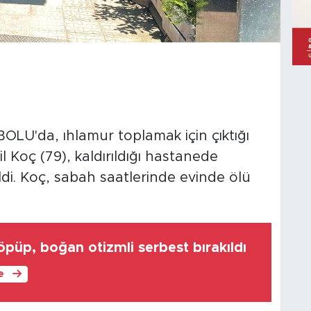
U'da, ıhlamur toplamak için çıktığı
 Koç (79), kaldırıldığı hastanede
ldi. Koç, sabah saatlerinde evinde ölü
öpüp, boğan otizmli serbest bırakıldı
le