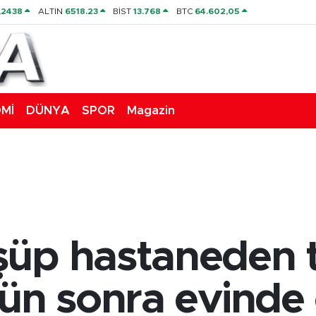
,2438
ALTIN
6518.23
BİST
13.768
BTC
64.602,05
Mİ
DÜNYA
SPOR
Magazin
şüp hastaneden 
gün sonra evinde