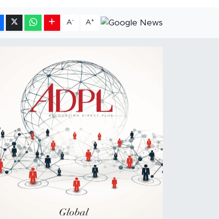
-
+
A
A