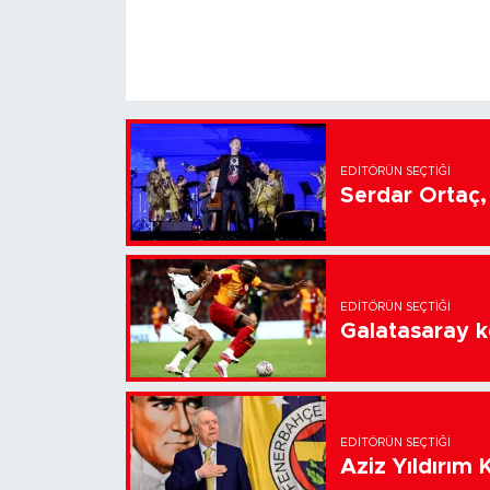
EDITÖRÜN SEÇTIĞI
Serdar Ortaç, 
EDITÖRÜN SEÇTIĞI
Galatasaray k
EDITÖRÜN SEÇTIĞI
Aziz Yıldırım 