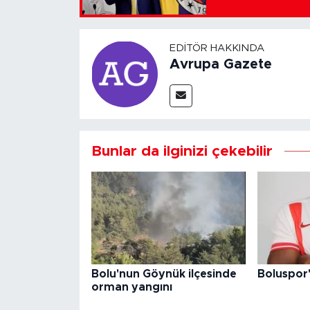
EDITÖR HAKKINDA
Avrupa Gazete
Bunlar da ilginizi çekebilir
Bolu'nun Göynük ilçesinde
Boluspor'
orman yangını