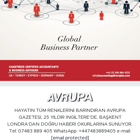
HAYATIN TÜM RENKLERİNİ BARINDIRAN AVRUPA
GAZETESİ, 25 YILDIR İNGİLTERE'DE, BAŞKENT
LONDRA'DAN DOĞRU HABERİ OKURLARINA SUNUYOR.
Tel: 07483 889 405 WhatsApp: +447483889405 e-mail:
[email protected]