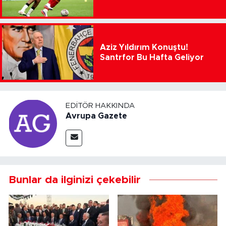
Aziz Yıldırım Konuştu!
Santrfor Bu Hafta Geliyor
EDITÖR HAKKINDA
Avrupa Gazete
Bunlar da ilginizi çekebilir