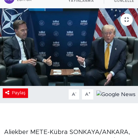
EDITÖR
YAYINLANMA
GÜNCELLEM
Paylaş
-
+
A
A
Aliekber METE-Kübra SONKAYA/ANKARA,