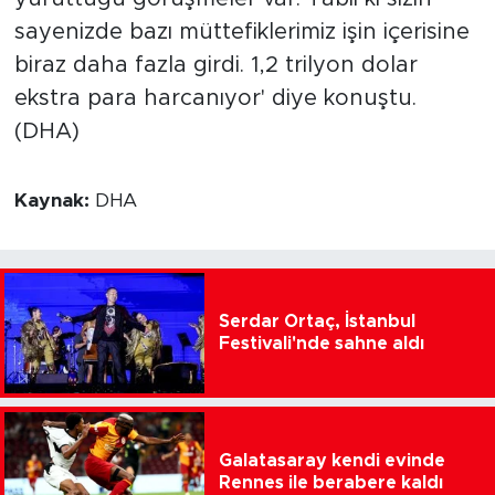
sayenizde bazı müttefiklerimiz işin içerisine
biraz daha fazla girdi. 1,2 trilyon dolar
ekstra para harcanıyor' diye konuştu.
(DHA)
Kaynak:
DHA
Serdar Ortaç, İstanbul
Festivali'nde sahne aldı
Galatasaray kendi evinde
Rennes ile berabere kaldı