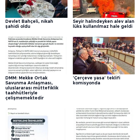
Devlet Bahçeli, nikah
Seyir halindeyken alev alan
şahidi oldu
lüks kullanılmaz hale geldi
DMM: Mekke Ortak
'Çerçeve yasa' teklifi
Savunma Anlaşması,
komisyonda
uluslararası müttefiklik
taahhütleriyle
çelişmemektedir