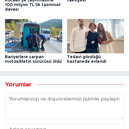
Kocaeli'ye taşınmasına
takviyesi
100 milyon TL'lik tazminat
davası
Bariyerlere çarpan
Tedavi gördüğü
motosikletin sürücüsü öldü
hastanede evlendi
Yorumlar