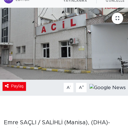
EDITÖR
YAYINLANMA
GÜNCELLEM
Paylaş
-
+
A
A
Emre SAÇLI / SALİHLİ (Manisa), (DHA)-