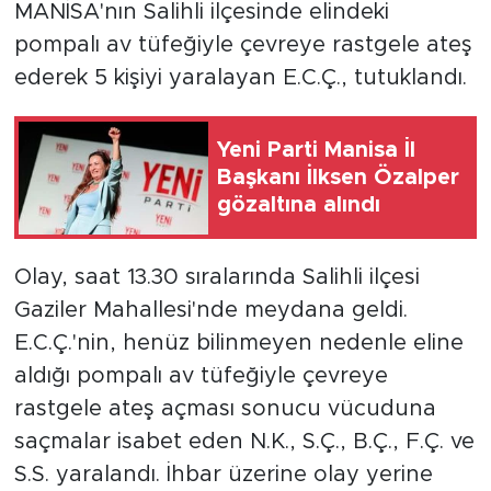
MANİSA'nın Salihli ilçesinde elindeki
pompalı av tüfeğiyle çevreye rastgele ateş
ederek 5 kişiyi yaralayan E.C.Ç., tutuklandı.
Yeni Parti Manisa İl
Başkanı İlksen Özalper
gözaltına alındı
Olay, saat 13.30 sıralarında Salihli ilçesi
Gaziler Mahallesi'nde meydana geldi.
E.C.Ç.'nin, henüz bilinmeyen nedenle eline
aldığı pompalı av tüfeğiyle çevreye
rastgele ateş açması sonucu vücuduna
saçmalar isabet eden N.K., S.Ç., B.Ç., F.Ç. ve
S.S. yaralandı. İhbar üzerine olay yerine