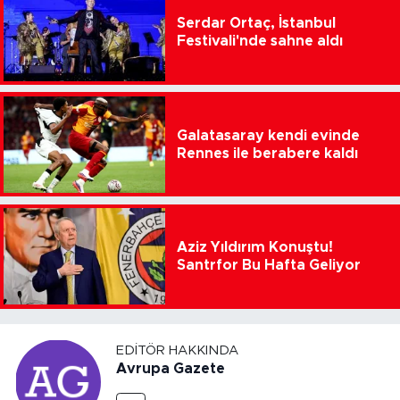
Serdar Ortaç, İstanbul
Festivali'nde sahne aldı
Galatasaray kendi evinde
Rennes ile berabere kaldı
Aziz Yıldırım Konuştu!
Santrfor Bu Hafta Geliyor
EDITÖR HAKKINDA
Avrupa Gazete