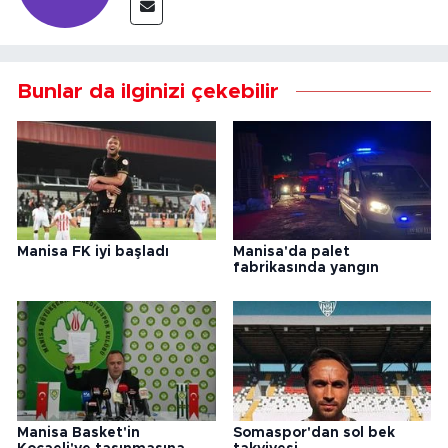
Bunlar da ilginizi çekebilir
Manisa FK iyi başladı
Manisa'da palet
fabrikasında yangın
Manisa Basket'in
Somaspor'dan sol bek