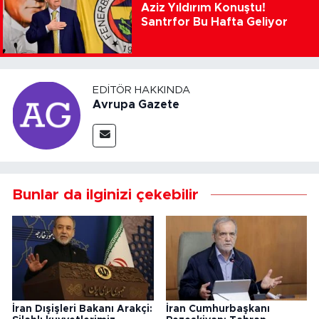
Aziz Yıldırım Konuştu!
Santrfor Bu Hafta Geliyor
EDITÖR HAKKINDA
Avrupa Gazete
Bunlar da ilginizi çekebilir
İran Dışişleri Bakanı Arakçi:
İran Cumhurbaşkanı