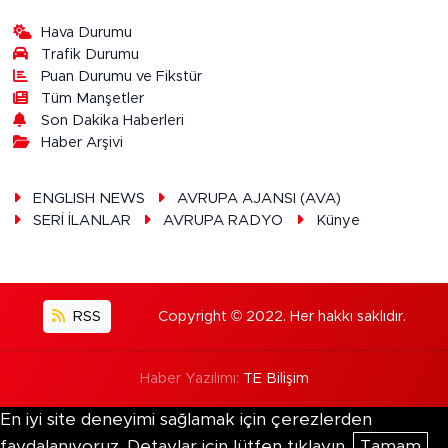
Hava Durumu
Trafik Durumu
Puan Durumu ve Fikstür
Tüm Manşetler
Son Dakika Haberleri
Haber Arşivi
ENGLISH NEWS
AVRUPA AJANSI (AVA)
SERİ İLANLAR
AVRUPA RADYO
Künye
RSS
Copyright © 2022. Her hakkı saklıdır.
Haber Yazılımı:
TE Bilişim
En iyi site deneyimi sağlamak için çerezlerden
faydalanıyoruz. Detaylar için lütfen tıklayın.
Tamam