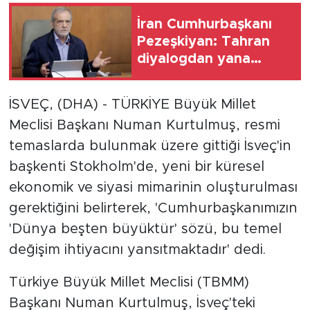
İran Cumhurbaşkanı
Pezeşkiyan: Tahran
diyalogdan yana
ancak teslime
zorlanamaz
İSVEÇ, (DHA) - TÜRKİYE Büyük Millet
Meclisi Başkanı Numan Kurtulmuş, resmi
temaslarda bulunmak üzere gittiği İsveç'in
başkenti Stokholm'de, yeni bir küresel
ekonomik ve siyasi mimarinin oluşturulması
gerektiğini belirterek, 'Cumhurbaşkanımızın
'Dünya beşten büyüktür' sözü, bu temel
değişim ihtiyacını yansıtmaktadır' dedi.
Türkiye Büyük Millet Meclisi (TBMM)
Başkanı Numan Kurtulmuş, İsveç'teki