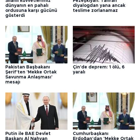
Silahlı kuvvetlerimiz
Pezeşkiyan: Tahran
dünyanın en pahalı
diyalogdan yana ancak
ordusuna karşı gücünü
teslime zorlanamaz
gösterdi
Pakistan Başbakanı
Çin'de deprem: 1 ölü, 6
Şerif'ten 'Mekke Ortak
yaralı
Savunma Anlaşması'
mesajı
Putin ile BAE Devlet
Cumhurbaşkanı
Başkanı Al Nahyan
Erdoğan'dan 'Mekke Ortak