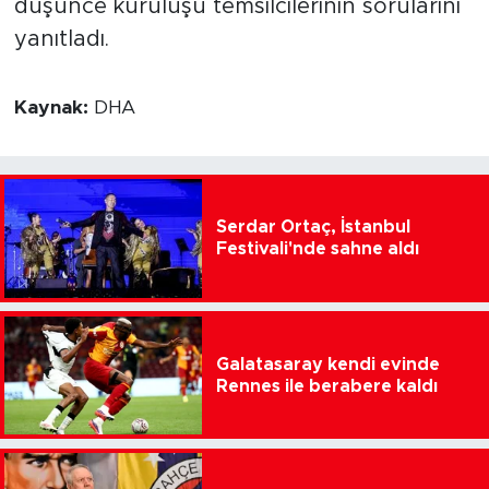
düşünce kuruluşu temsilcilerinin sorularını
yanıtladı.
Kaynak:
DHA
Serdar Ortaç, İstanbul
Festivali'nde sahne aldı
Galatasaray kendi evinde
Rennes ile berabere kaldı