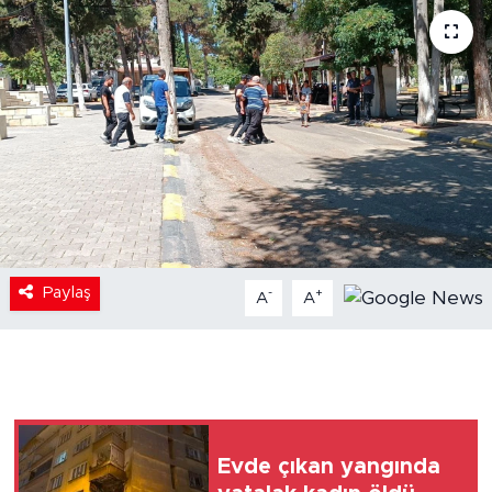
Paylaş
-
+
A
A
Evde çıkan yangında