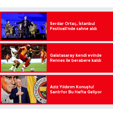
Serdar Ortaç, İstanbul
Festivali'nde sahne aldı
Galatasaray kendi evinde
Rennes ile berabere kaldı
Aziz Yıldırım Konuştu!
Santrfor Bu Hafta Geliyor