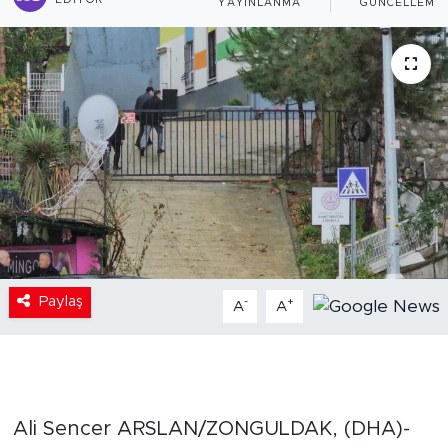
EDITÖR
YAYINLANMA
GÜNCELLEME
Paylaş
-
+
A
A
Ali Sencer ARSLAN/ZONGULDAK, (DHA)-