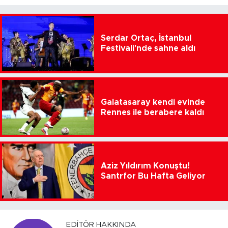
Serdar Ortaç, İstanbul
Festivali'nde sahne aldı
Galatasaray kendi evinde
Rennes ile berabere kaldı
Aziz Yıldırım Konuştu!
Santrfor Bu Hafta Geliyor
EDITÖR HAKKINDA