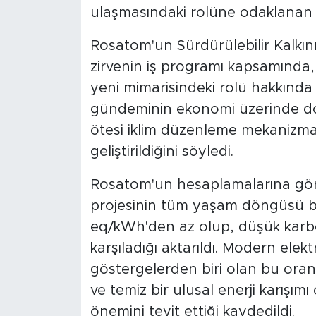
ulaşmasındaki rolüne odaklanan z
Rosatom'un Sürdürülebilir Kalkı
zirvenin iş programı kapsamında,
yeni mimarisindeki rolü hakkında 
gündeminin ekonomi üzerinde doğ
ötesi iklim düzenleme mekanizmala
geliştirildiğini söyledi.
Rosatom'un hesaplamalarına gör
projesinin tüm yaşam döngüsü b
eq/kWh'den az olup, düşük karbon
karşıladığı aktarıldı. Modern elek
göstergelerden biri olan bu oranı
ve temiz bir ulusal enerji karışımı
önemini teyit ettiği kaydedildi.