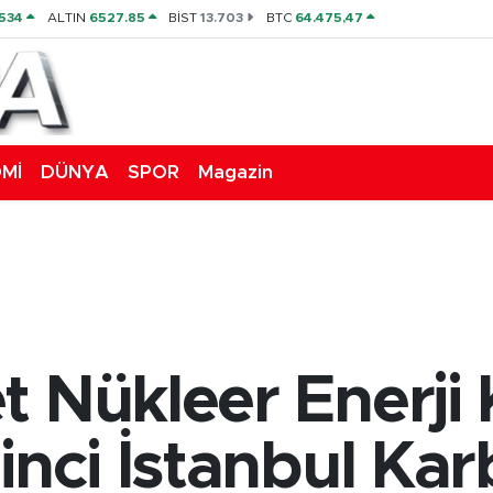
534
ALTIN
6527.85
BİST
13.703
BTC
64.475,47
Mİ
DÜNYA
SPOR
Magazin
t Nükleer Enerji
inci İstanbul Ka