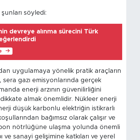
şunları söyledi:
in devreye alınma sürecini Türk
değerlendirdi
le
rdan uygulamaya yönelik pratik araçların
, sera gazı emisyonlarında gerçek
anda enerji arzının güvenilirliğini
 dikkate almak önemlidir. Nükleer enerji
erji düşük karbonlu elektriğin istikrarlı
koşullarından bağımsız olarak çalışır ve
arbon nötrlüğüne ulaşma yolunda önemli
pı ve sanayi gelişimine katkıları ve yerel