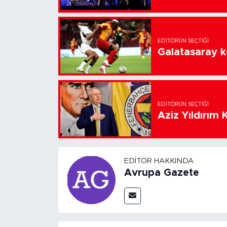
EDITÖRÜN SEÇTIĞI
Galatasaray k
EDITÖRÜN SEÇTIĞI
Aziz Yıldırım 
EDITÖR HAKKINDA
Avrupa Gazete