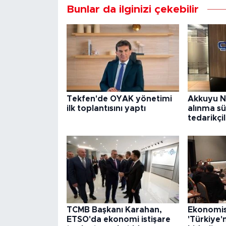
Bunlar da ilginizi çekebilir
Tekfen'de OYAK yönetimi
Akkuyu N
ilk toplantısını yaptı
alınma sü
tedarikçi
TCMB Başkanı Karahan,
Ekonomist
ETSO'da ekonomi istişare
'Türkiye'