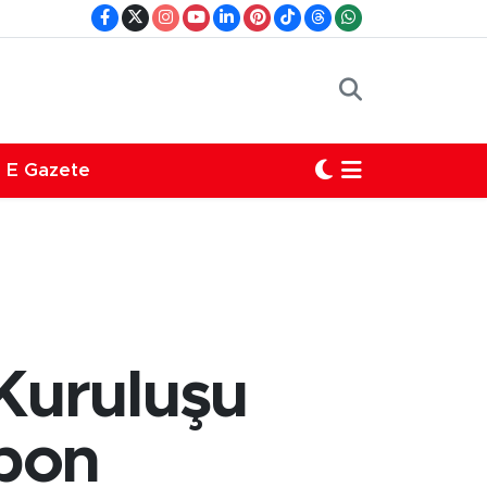
E Gazete
 Kuruluşu
rbon