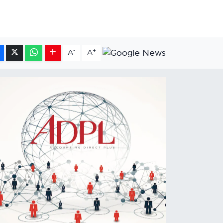
-
+
A
A