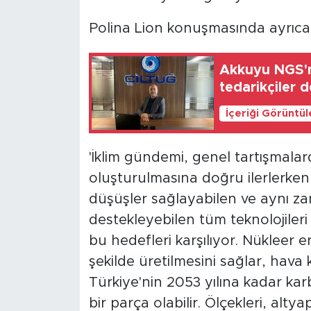
Polina Lion konuşmasında ayrıca 
Akkuyu NGS'n
tedarikçiler 
İçeriği Görüntü
'İklim gündemi, genel tartışmala
oluşturulmasına doğru ilerlerken
düşüşler sağlayabilen ve aynı zam
destekleyebilen tüm teknolojileri
bu hedefleri karşılıyor. Nükleer en
şekilde üretilmesini sağlar, hava 
Türkiye'nin 2053 yılına kadar k
bir parça olabilir. Ölçekleri, altya