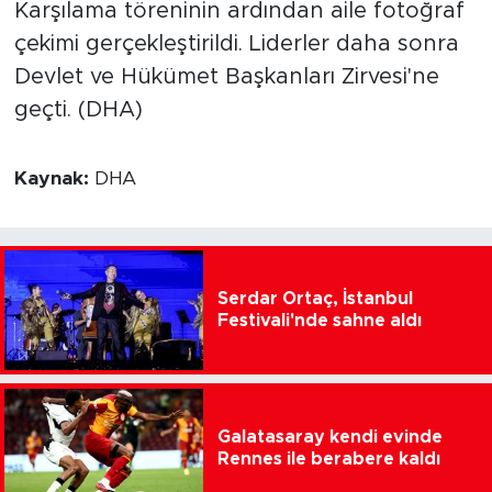
Karşılama töreninin ardından aile fotoğraf
çekimi gerçekleştirildi. Liderler daha sonra
Devlet ve Hükümet Başkanları Zirvesi'ne
geçti. (DHA)
Kaynak:
DHA
Serdar Ortaç, İstanbul
Festivali'nde sahne aldı
Galatasaray kendi evinde
Rennes ile berabere kaldı