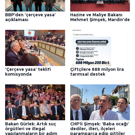
BBP'den 'çerçeve yasa'
Hazine ve Maliye Bakanı
açıklaması
Mehmet Şimşek, Mardin'de
'Çerçeve yasa' teklifi
Çiftçilere 688 milyon lira
komisyonda
tarımsal destek
Bakan Gürlek: Artık suç
CHP'li Şimşek: 'Baba ocağı'
örgütleri ve illegal
dediler, illeri, ilçeleri
yapılanmaların bir adım
paramparça edip gittiler