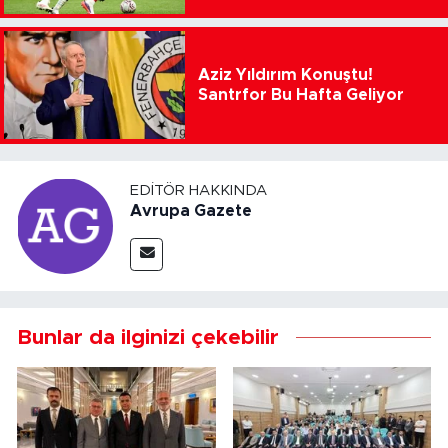
Aziz Yıldırım Konuştu!
Santrfor Bu Hafta Geliyor
EDITÖR HAKKINDA
Avrupa Gazete
Bunlar da ilginizi çekebilir