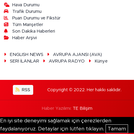
Hava Durumu
Trafik Durumu
Puan Durumu ve Fikstür
Tüm Manşetler
Son Dakika Haberleri
Haber Arşivi
ENGLISH NEWS
AVRUPA AJANSI (AVA)
SERİ İLANLAR
AVRUPA RADYO
Künye
RSS
Copyright © 2022. Her hakkı saklıdır.
Haber Yazılımı:
TE Bilişim
En iyi site deneyimi sağlamak için çerezlerden
faydalanıyoruz. Detaylar için lütfen tıklayın.
Tamam