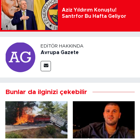
Aziz Yıldırım Konuştu!
Santrfor Bu Hafta Geliyor
EDITÖR HAKKINDA
Avrupa Gazete
Bunlar da ilginizi çekebilir