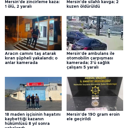
Mersin'de zincirleme kaza:
Mersin'de silahlı kavga; 2
1 ölü, 2 yaralı
kuzen öldürüldü
Aracın camını taş atarak
Mersin'de ambulans ile
kıran şüpheli yakalandı; o
otomobilin çarpışması
anlar kamerada
kamerada; 3'ü sağlık
çalışanı 5 yaralı
18 maden işçisinin hayatını
Mersin'de 190 gram eroin
kaybettiği kazanın
ele geçirildi
hükümlüsü 8 yıl sonra