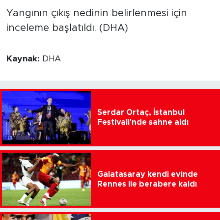
Yangının çıkış nedinin belirlenmesi için
inceleme başlatıldı. (DHA)
Kaynak:
DHA
Serdar Ortaç, İstanbul
Festivali'nde sahne aldı
Galatasaray kendi evinde
Rennes ile berabere kaldı