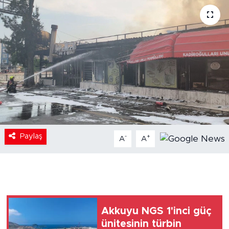
Paylaş
-
+
A
A
Akkuyu NGS 1'inci güç
ünitesinin türbin