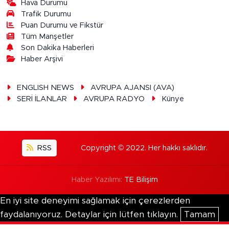
Hava Durumu
Trafik Durumu
Puan Durumu ve Fikstür
Tüm Manşetler
Son Dakika Haberleri
Haber Arşivi
ENGLISH NEWS
AVRUPA AJANSI (AVA)
SERİ İLANLAR
AVRUPA RADYO
Künye
RSS
Copyright © 2022. Her hakkı saklıdır.
Haber Yazılımı:
TE Bilişim
En iyi site deneyimi sağlamak için çerezlerden
faydalanıyoruz. Detaylar için lütfen tıklayın.
Tamam