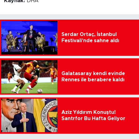
Kaynak:
DHA
Serdar Ortaç, İstanbul
Festivali'nde sahne aldı
Galatasaray kendi evinde
Rennes ile berabere kaldı
Aziz Yıldırım Konuştu!
Santrfor Bu Hafta Geliyor