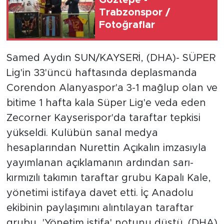
Trabzonspor /
Fotoğraflar
Samed Aydın SUN/KAYSERİ, (DHA)- SÜPER
Lig'in 33'üncü haftasında deplasmanda
Corendon Alanyaspor'a 3-1 mağlup olan ve
bitime 1 hafta kala Süper Lig'e veda eden
Zecorner Kayserispor'da taraftar tepkisi
yükseldi. Kulübün sanal medya
hesaplarından Nurettin Açıkalın imzasıyla
yayımlanan açıklamanın ardından sarı-
kırmızılı takımın taraftar grubu Kapalı Kale,
yönetimi istifaya davet etti. İç Anadolu
ekibinin paylaşımını alıntılayan taraftar
grubu, 'Yönetim istifa' notunu düştü. (DHA)