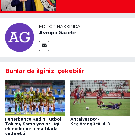
EDITÖR HAKKINDA
Avrupa Gazete
Bunlar da ilginizi çekebilir
Fenerbahçe Kadın Futbol
Antalyaspor-
Takımı, Şampiyonlar Ligi
Keçiörengücü: 4-3
elemelerine penaltılarla
veda etti