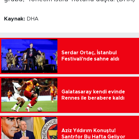
Kaynak:
DHA
Serdar Ortaç, İstanbul
Festivali'nde sahne aldı
Galatasaray kendi evinde
Rennes ile berabere kaldı
Aziz Yıldırım Konuştu!
Santrfor Bu Hafta Geliyor