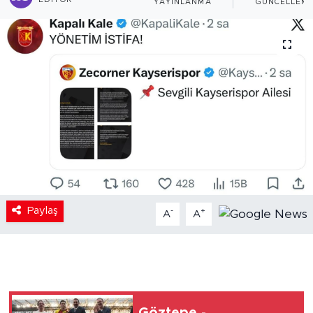
EDITÖR
YAYINLANMA
GÜNCELLEM
Paylaş
-
+
A
A
Göztepe -