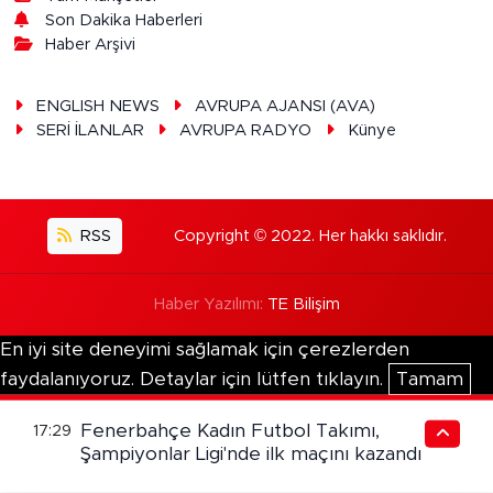
Son Dakika Haberleri
Haber Arşivi
ENGLISH NEWS
AVRUPA AJANSI (AVA)
SERİ İLANLAR
AVRUPA RADYO
Künye
RSS
Copyright © 2022. Her hakkı saklıdır.
Haber Yazılımı:
TE Bilişim
En iyi site deneyimi sağlamak için çerezlerden
faydalanıyoruz. Detaylar için lütfen tıklayın.
Tamam
Fenerbahçe Kadın Futbol Takımı,
17:29
Şampiyonlar Ligi'nde ilk maçını kazandı