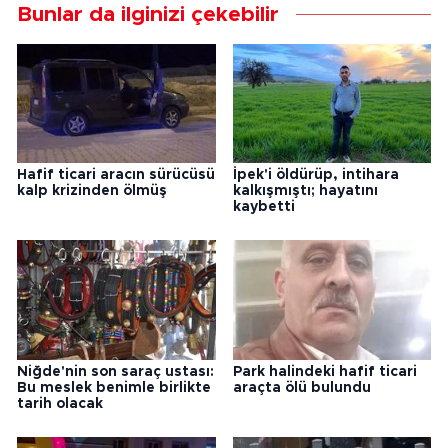
Bunlar da ilginizi çekebilir
Hafif ticari aracın sürücüsü
İpek'i öldürüp, intihara
kalp krizinden ölmüş
kalkışmıştı; hayatını
kaybetti
Niğde'nin son saraç ustası:
Park halindeki hafif ticari
Bu meslek benimle birlikte
araçta ölü bulundu
tarih olacak