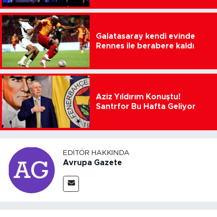
Galatasaray kendi evinde
Rennes ile berabere kaldı
Aziz Yıldırım Konuştu!
Santrfor Bu Hafta Geliyor
EDITÖR HAKKINDA
Avrupa Gazete