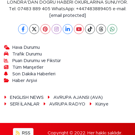
LONDRA'DAN DOĞRU HABERİ OKURLARINA SUNUYOR.
Tel: 07483 889 405 WhatsApp: +447483889405 e-mail:
[email protected]
Hava Durumu
Trafik Durumu
Puan Durumu ve Fikstür
Tüm Manşetler
Son Dakika Haberleri
Haber Arşivi
ENGLISH NEWS
AVRUPA AJANSI (AVA)
SERİ İLANLAR
AVRUPA RADYO
Künye
RSS
Copyright © 2022. Her hakkı saklıdır.