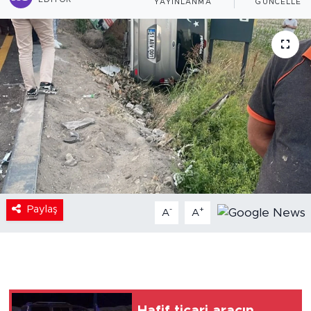
EDITÖR
YAYINLANMA
GÜNCELLEM
Paylaş
-
+
A
A
Hafif ticari aracın