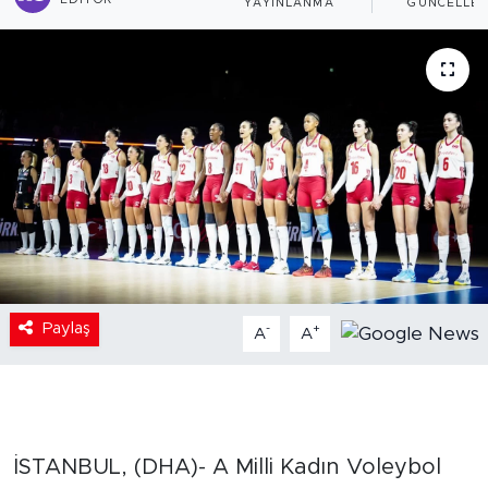
EDITÖR
YAYINLANMA
GÜNCELLE
Paylaş
-
+
A
A
İSTANBUL, (DHA)- A Milli Kadın Voleybol