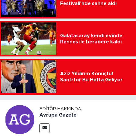
Festivali'nde sahne aldı
Galatasaray kendi evinde
Rennes ile berabere kaldı
Aziz Yıldırım Konuştu!
Santrfor Bu Hafta Geliyor
EDITÖR HAKKINDA
Avrupa Gazete