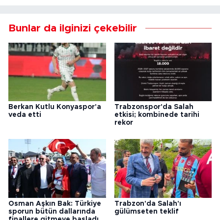
Bunlar da ilginizi çekebilir
Berkan Kutlu Konyaspor'a
Trabzonspor'da Salah
veda etti
etkisi; kombinede tarihi
rekor
Osman Aşkın Bak: Türkiye
Trabzon'da Salah'ı
sporun bütün dallarında
gülümseten teklif
finallere gitmeye başladı