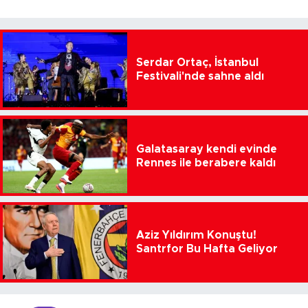
Serdar Ortaç, İstanbul
Festivali'nde sahne aldı
Galatasaray kendi evinde
Rennes ile berabere kaldı
Aziz Yıldırım Konuştu!
Santrfor Bu Hafta Geliyor