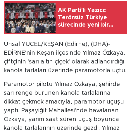
AK Parti'li Yazıcı:
Terörsüz Türkiye
sürecinde yeni bir
safhaya girdik
Ünsal YÜCEL/KEŞAN (Edirne), (DHA)-
EDİRNE'nin Keşan ilçesinde Yılmaz Özkaya,
çiftçinin 'sarı altın çiçek' olarak adlandırdığı
kanola tarlaları üzerinde paramotorla uçtu.
Paramotor pilotu Yılmaz Özkaya, şehirde
sarı renge bürünen kanola tarlalarına
dikkat çekmek amacıyla, paramotor uçuşu
yaptı. Paşayiğit Mahallesi'nde havalanan
Özkaya, yarım saat süren uçuş boyunca
kanola tarlalarının üzerinde gezdi. Yılmaz