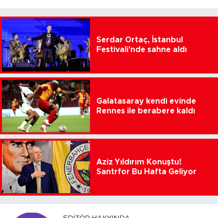
Serdar Ortaç, İstanbul
Festivali'nde sahne aldı
Galatasaray kendi evinde
Rennes ile berabere kaldı
Aziz Yıldırım Konuştu!
Santrfor Bu Hafta Geliyor