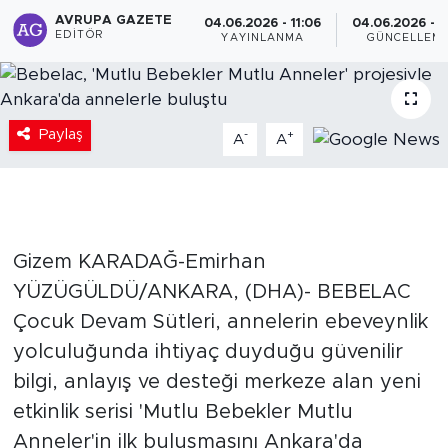
AVRUPA GAZETE
04.06.2026 - 11:06
04.06.2026 - 11
EDITÖR
YAYINLANMA
GÜNCELLEM
Paylaş
-
+
A
A
Gizem KARADAĞ-Emirhan
YÜZÜGÜLDÜ/ANKARA, (DHA)- BEBELAC
Çocuk Devam Sütleri, annelerin ebeveynlik
yolculuğunda ihtiyaç duyduğu güvenilir
bilgi, anlayış ve desteği merkeze alan yeni
etkinlik serisi 'Mutlu Bebekler Mutlu
Anneler'in ilk buluşmasını Ankara'da