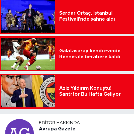
Serdar Ortaç, İstanbul
Festivali'nde sahne aldı
Galatasaray kendi evinde
Rennes ile berabere kaldı
Aziz Yıldırım Konuştu!
Santrfor Bu Hafta Geliyor
EDITÖR HAKKINDA
Avrupa Gazete