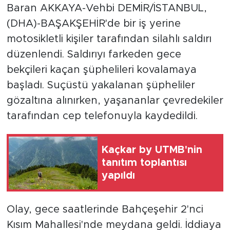
Baran AKKAYA-Vehbi DEMİR/İSTANBUL,
(DHA)-BAŞAKŞEHİR'de bir iş yerine
motosikletli kişiler tarafından silahlı saldırı
düzenlendi. Saldırıyı farkeden gece
bekçileri kaçan şüphelileri kovalamaya
başladı. Suçüstü yakalanan şüpheliler
gözaltına alınırken, yaşananlar çevredekiler
tarafından cep telefonuyla kaydedildi.
Kaçkar by UTMB'nin
tanıtım toplantısı
yapıldı
Olay, gece saatlerinde Bahçeşehir 2'nci
Kısım Mahallesi'nde meydana geldi. İddiaya