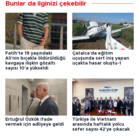
Bunlar da ilginizi çekebilir
Fatih'te 19 yaşındaki
Çatalca'da eğitim
Ali'nin bıçakla öldürüldüğü
uçuşunda sert iniş yapan
kavgaya ilişkin gözaltı
uçakta hasar oluştu-1
sayısı 10'a yükseldi
Ertuğrul Özkök ifade
Türkiye ile Vietnam
vermek için adliyeye geldi
arasında haftalık yolcu
sefer sayısı 42'ye çıkacak