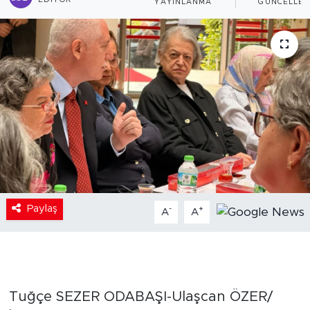
EDITÖR
YAYINLANMA
GÜNCELLE
Paylaş
-
+
A
A
Tuğçe SEZER ODABAŞI-Ulaşcan ÖZER/