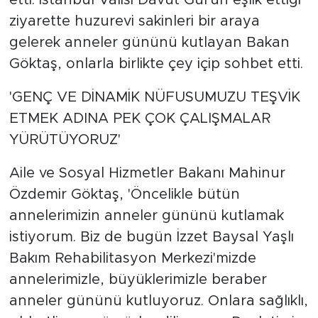
etti. İstanbul Valisi Davut Gül'ün eşlik ettiği
ziyarette huzurevi sakinleri bir araya
gelerek anneler gününü kutlayan Bakan
Göktaş, onlarla birlikte çey içip sohbet etti.
'GENÇ VE DİNAMİK NÜFUSUMUZU TEŞVİK
ETMEK ADINA PEK ÇOK ÇALIŞMALAR
YÜRÜTÜYORUZ'
Aile ve Sosyal Hizmetler Bakanı Mahinur
Özdemir Göktaş, 'Öncelikle bütün
annelerimizin anneler gününü kutlamak
istiyorum. Biz de bugün İzzet Baysal Yaşlı
Bakım Rehabilitasyon Merkezi'mizde
annelerimizle, büyüklerimizle beraber
anneler gününü kutluyoruz. Onlara sağlıklı,