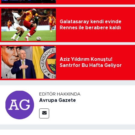
Galatasaray kendi evinde
Rennes ile berabere kaldı
Aziz Yıldırım Konuştu!
Santrfor Bu Hafta Geliyor
EDITÖR HAKKINDA
Avrupa Gazete