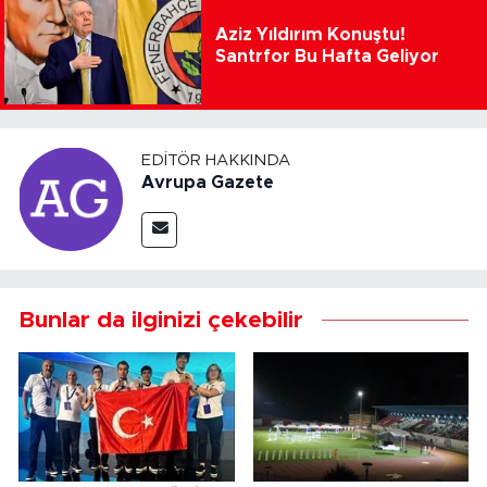
Aziz Yıldırım Konuştu!
Santrfor Bu Hafta Geliyor
EDITÖR HAKKINDA
Avrupa Gazete
Bunlar da ilginizi çekebilir