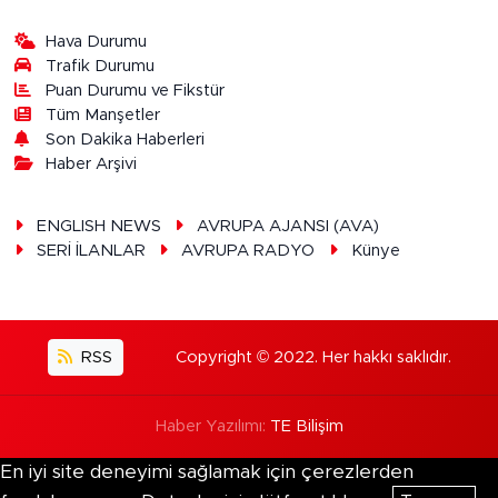
Hava Durumu
Trafik Durumu
Puan Durumu ve Fikstür
Tüm Manşetler
Son Dakika Haberleri
Haber Arşivi
ENGLISH NEWS
AVRUPA AJANSI (AVA)
SERİ İLANLAR
AVRUPA RADYO
Künye
RSS
Copyright © 2022. Her hakkı saklıdır.
Haber Yazılımı:
TE Bilişim
En iyi site deneyimi sağlamak için çerezlerden