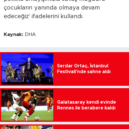
çocukların yanında olmaya devam
edeceğiz' ifadelerini kullandı.
Kaynak:
DHA
Serdar Ortaç, İstanbul
Festivali'nde sahne aldı
Galatasaray kendi evinde
Rennes ile berabere kaldı