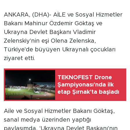
ANKARA, (DHA)- AİLE ve Sosyal Hizmetler
Bakanı Mahinur Özdemir Göktaş ve
Ukrayna Devlet Başkanı Vladimir
Zelenskiy'nin eşi Olena Zelenska,
Türkiye'de büyüyen Ukraynalı çocukları
ziyaret etti.
TEKNOFEST Drone
Şampiyonası'nda ilk
etap Şırnak'ta başladı
Aile ve Sosyal Hizmetler Bakanı Göktaş,
sanal medya üzerinden yaptığı
paylaşımda, 'Ukrayna Devlet Başkanı'nın