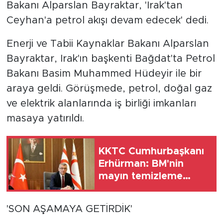
Bakanı Alparslan Bayraktar, 'Irak'tan
Ceyhan'a petrol akışı devam edecek' dedi.
Enerji ve Tabii Kaynaklar Bakanı Alparslan
Bayraktar, Irak'ın başkenti Bağdat'ta Petrol
Bakanı Basim Muhammed Hüdeyir ile bir
araya geldi. Görüşmede, petrol, doğal gaz
ve elektrik alanlarında iş birliği imkanları
masaya yatırıldı.
KKTC Cumhurbaşkanı
Erhürman: BM'nin
mayın temizleme
önerisini Rum tarafı
reddetti
'SON AŞAMAYA GETİRDİK'