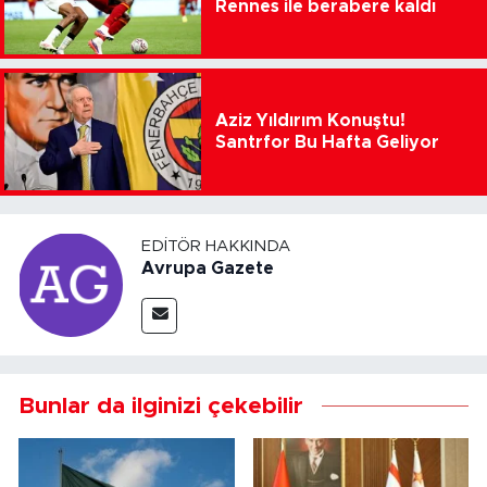
Rennes ile berabere kaldı
Aziz Yıldırım Konuştu!
Santrfor Bu Hafta Geliyor
EDITÖR HAKKINDA
Avrupa Gazete
Bunlar da ilginizi çekebilir