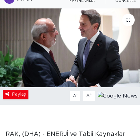
EDITÖR
YAYINLANMA
GÜNCELLEM
Paylaş
-
+
A
A
IRAK, (DHA) - ENERJİ ve Tabii Kaynaklar