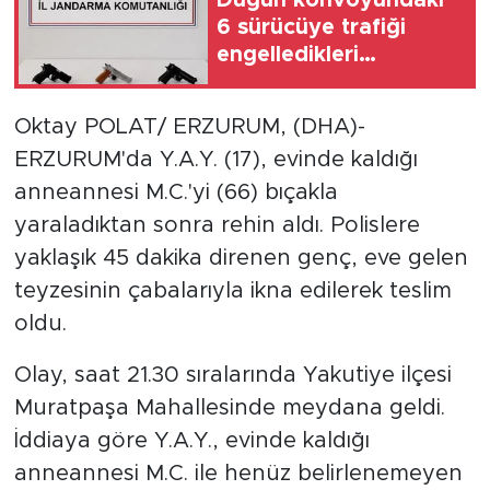
6 sürücüye trafiği
engelledikleri
gerekçesiyle 540 bin
lira ceza
Oktay POLAT/ ERZURUM, (DHA)-
ERZURUM'da Y.A.Y. (17), evinde kaldığı
anneannesi M.C.'yi (66) bıçakla
yaraladıktan sonra rehin aldı. Polislere
yaklaşık 45 dakika direnen genç, eve gelen
teyzesinin çabalarıyla ikna edilerek teslim
oldu.
Olay, saat 21.30 sıralarında Yakutiye ilçesi
Muratpaşa Mahallesinde meydana geldi.
İddiaya göre Y.A.Y., evinde kaldığı
anneannesi M.C. ile henüz belirlenemeyen