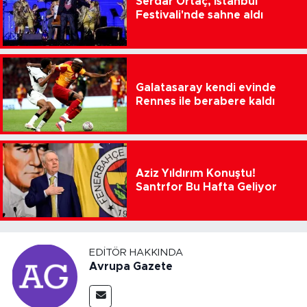
Serdar Ortaç, İstanbul
Festivali'nde sahne aldı
Galatasaray kendi evinde
Rennes ile berabere kaldı
Aziz Yıldırım Konuştu!
Santrfor Bu Hafta Geliyor
EDITÖR HAKKINDA
Avrupa Gazete