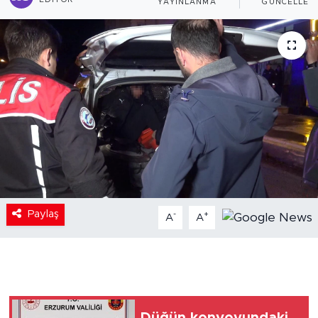
EDITÖR
YAYINLANMA
GÜNCELLEM
Paylaş
-
+
A
A
Düğün konvoyundaki