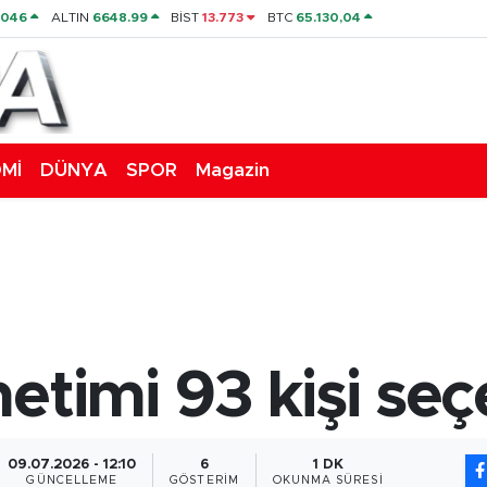
4046
ALTIN
6648.99
BİST
13.773
BTC
65.130,04
Mİ
DÜNYA
SPOR
Magazin
etimi 93 kişi se
09.07.2026 - 12:10
6
1 DK
GÜNCELLEME
GÖSTERIM
OKUNMA SÜRESI