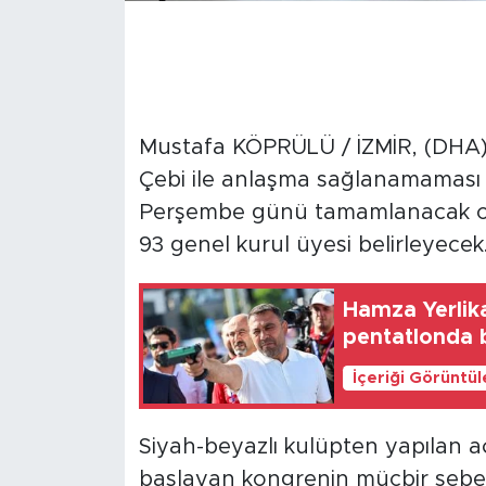
Mustafa KÖPRÜLÜ / İZMİR, (DHA)
Çebi ile anlaşma sağlanamaması h
Perşembe günü tamamlanacak ol
93 genel kurul üyesi belirleyecek
Hamza Yerlik
pentatlonda 
İçeriği Görüntü
Siyah-beyazlı kulüpten yapılan açı
başlayan kongrenin mücbir sebe