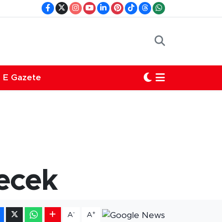
E Gazete
çecek
-
+
A
A