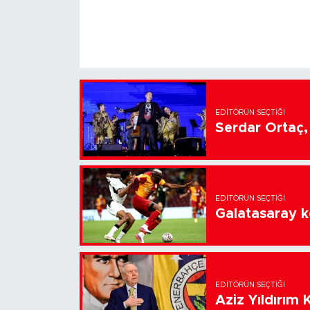
EDITÖRÜN SEÇTIĞI
Serdar Ortaç, 
EDITÖRÜN SEÇTIĞI
Galatasaray k
EDITÖRÜN SEÇTIĞI
Aziz Yıldırım 