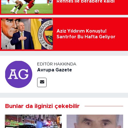
Rennes ile berabere kaldı
Aziz Yıldırım Konuştu!
Santrfor Bu Hafta Geliyor
EDITÖR HAKKINDA
Avrupa Gazete
Bunlar da ilginizi çekebilir