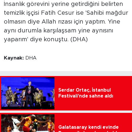
İnsanlık görevini yerine getirdiğini belirten
temizlik işçisi Fatih Cesur ise 'Sahibi mağdur
olmasın diye Allah rızası için yaptım. Yine
aynı durumla karşılaşsam yine aynısını
yaparım' diye konuştu. (DHA)
Kaynak:
DHA
Serdar Ortaç, İstanbul
Festivali'nde sahne aldı
Galatasaray kendi evinde