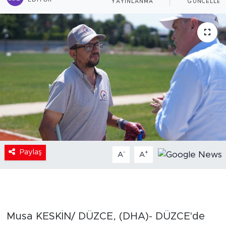
EDITÖR
YAYINLANMA
GÜNCELLEM
Paylaş
-
+
A
A
Musa KESKİN/ DÜZCE, (DHA)- DÜZCE'de