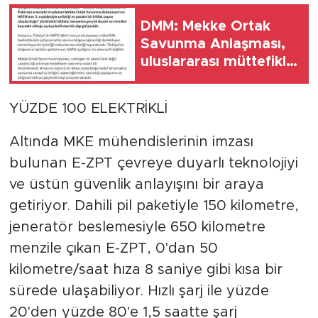
DMM: Mekke Ortak
Savunma Anlaşması,
uluslararası müttefiklik
taahhütleriyle
çelişmemektedir
YÜZDE 100 ELEKTRİKLİ
Altında MKE mühendislerinin imzası
bulunan E-ZPT çevreye duyarlı teknolojiyi
ve üstün güvenlik anlayışını bir araya
getiriyor. Dahili pil paketiyle 150 kilometre,
jeneratör beslemesiyle 650 kilometre
menzile çıkan E-ZPT, 0'dan 50
kilometre/saat hıza 8 saniye gibi kısa bir
sürede ulaşabiliyor. Hızlı şarj ile yüzde
20'den yüzde 80'e 1,5 saatte şarj