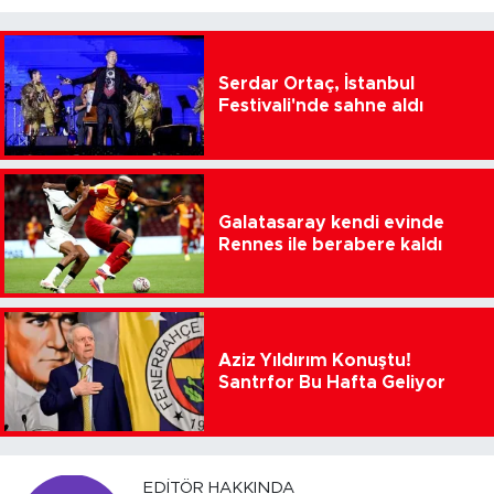
Serdar Ortaç, İstanbul
Festivali'nde sahne aldı
Galatasaray kendi evinde
Rennes ile berabere kaldı
Aziz Yıldırım Konuştu!
Santrfor Bu Hafta Geliyor
EDITÖR HAKKINDA