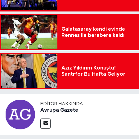
Galatasaray kendi evinde
Rennes ile berabere kaldı
Aziz Yıldırım Konuştu!
Santrfor Bu Hafta Geliyor
EDITÖR HAKKINDA
Avrupa Gazete