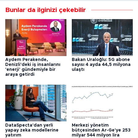
Bunlar da ilginizi çekebilir
Aydem Perakende,
Bakan Uraloğlu: 5G abone
Denizli'deki iş insanlarını
sayısı 4 ayda 44,5 milyona
'enerji' gündemiyle bir
ulaştı
araya getirdi
DataSpecta'dan yerli
Merkezi yönetim
yapay zeka modellerine
bütçesinden Ar-Ge'ye 253
yatırım
milyar 544 milyon lira