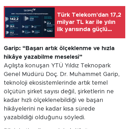
Türk Telekom'dan 17,2
milyar TL kar ile yılın
ilk yarısında güçlü
performans
Garip: “Başarı artık ölçeklenme ve hızla
hikâye yazabilme meselesi”
Açılışta konuşan YTÜ Yıldız Teknopark
Genel Müdürü Doç. Dr. Muhammet Garip,
teknoloji ekosistemlerinde artık temel
ölçütün şirket sayısı değil, şirketlerin ne
kadar hızlı ölçeklenebildiği ve başarı
hikâyelerini ne kadar kısa sürede
yazabildiği olduğunu söyledi.