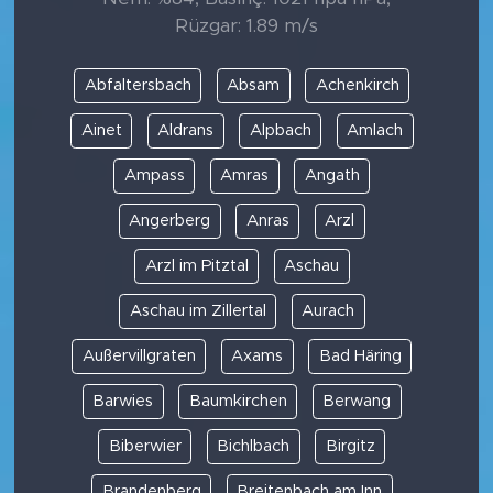
Rüzgar: 1.89 m/s
Abfaltersbach
Absam
Achenkirch
Ainet
Aldrans
Alpbach
Amlach
Ampass
Amras
Angath
Angerberg
Anras
Arzl
Arzl im Pitztal
Aschau
Aschau im Zillertal
Aurach
Außervillgraten
Axams
Bad Häring
Barwies
Baumkirchen
Berwang
Biberwier
Bichlbach
Birgitz
Brandenberg
Breitenbach am Inn