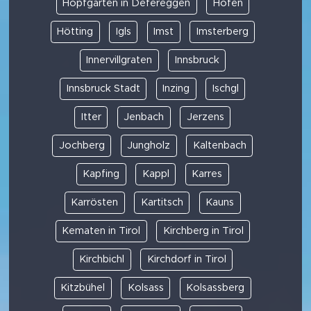
Hopfgarten in Defereggen
Höfen
Hötting
Igls
Imst
Imsterberg
Innervillgraten
Innsbruck
Innsbruck Stadt
Inzing
Ischgl
Itter
Jenbach
Jerzens
Jochberg
Jungholz
Kaltenbach
Kapfing
Kappl
Karres
Karrösten
Kartitsch
Kauns
Kematen in Tirol
Kirchberg in Tirol
Kirchbichl
Kirchdorf in Tirol
Kitzbühel
Kolsass
Kolsassberg