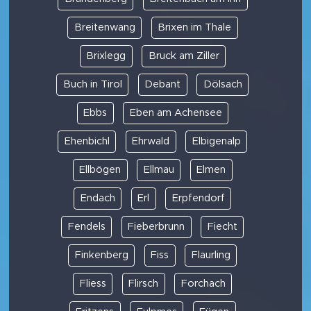
Breitenwang
Brixen im Thale
Brixlegg
Bruck am Ziller
Buch in Tirol
Debant
Dölsach
Ebbs
Eben am Achensee
Ehenbichl
Ehrwald
Elbigenalp
Ellbögen
Ellmau
Elmen
Endach
Erl
Erpfendorf
Fendels
Fieberbrunn
Fiecht
Finkenberg
Fiss
Flaurling
Fliess
Flirsch
Forchach