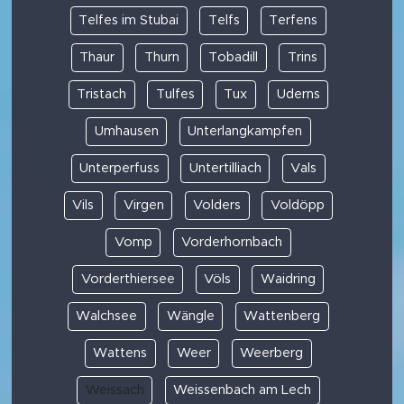
Telfes im Stubai
Telfs
Terfens
Thaur
Thurn
Tobadill
Trins
Tristach
Tulfes
Tux
Uderns
Umhausen
Unterlangkampfen
Unterperfuss
Untertilliach
Vals
Vils
Virgen
Volders
Voldöpp
Vomp
Vorderhornbach
Vorderthiersee
Völs
Waidring
Walchsee
Wängle
Wattenberg
Wattens
Weer
Weerberg
Weissach
Weissenbach am Lech