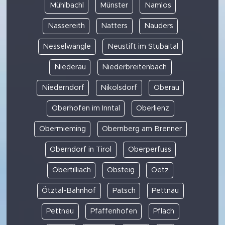
Mühlbachl
Münster
Namlos
Nassereith
Natters
Nauders
Nesselwängle
Neustift im Stubaital
Niederau
Niederbreitenbach
Niederndorf
Nikolsdorf
Oberau
Oberhofen im Inntal
Oberlienz
Obermieming
Obernberg am Brenner
Oberndorf in Tirol
Oberperfuss
Obertilliach
Obsteig
Oetz
Ötztal-Bahnhof
Patsch
Pettnau
Pettneu
Pfaffenhofen
Pflach