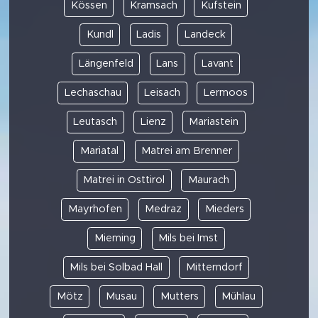
Kössen
Kramsach
Kufstein
Kundl
Ladis
Landeck
Längenfeld
Lans
Lavant
Lechaschau
Leisach
Lermoos
Leutasch
Lienz
Mariastein
Mariatal
Matrei am Brenner
Matrei in Osttirol
Maurach
Mayrhofen
Medraz
Mieders
Mieming
Mils bei Imst
Mils bei Solbad Hall
Mitterndorf
Mötz
Musau
Mutters
Mühlau