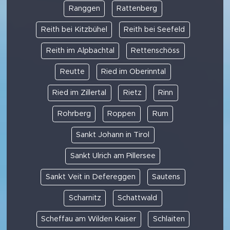
Ranggen
Rattenberg
Reith bei Kitzbühel
Reith bei Seefeld
Reith im Alpbachtal
Rettenschöss
Reutte
Ried im Oberinntal
Ried im Zillertal
Rietz
Rinn
Rohrberg
Roppen
Rum
Sankt Johann in Tirol
Sankt Ulrich am Pillersee
Sankt Veit in Defereggen
Sautens
Scharnitz
Schattwald
Scheffau am Wilden Kaiser
Schlaiten