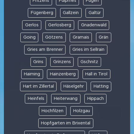
Fritzens
Fulpmes
Fügen
Fügenberg
Gallzein
Galtür
Gerlos
Gerlosberg
Gnadenwald
Going
Götzens
Gramais
Grän
Gries am Brenner
Gries im Sellrain
Grins
Grinzens
Gschnitz
Haiming
Hainzenberg
Hall in Tirol
Hart im Zillertal
Häselgehr
Hatting
Heinfels
Heiterwang
Hippach
Hochfilzen
Holzgau
Hopfgarten im Brixental