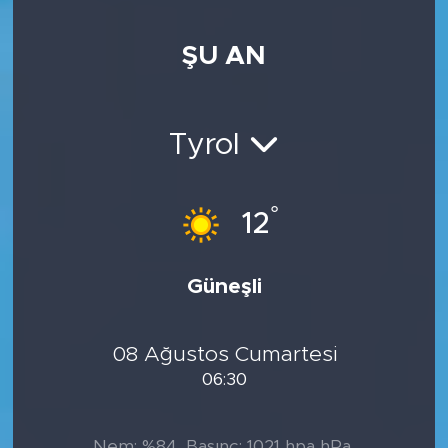
ŞU AN
Tyrol
°
12
Güneşli
08 Ağustos Cumartesi
06:30
Nem: %84, Basınç: 1021 hpa hPa,