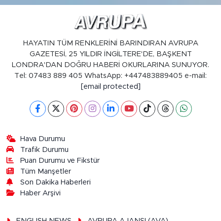
HAYATIN TÜM RENKLERİNİ BARINDIRAN AVRUPA
GAZETESİ, 25 YILDIR İNGİLTERE'DE, BAŞKENT
LONDRA'DAN DOĞRU HABERİ OKURLARINA SUNUYOR.
Tel: 07483 889 405 WhatsApp: +447483889405 e-mail:
[email protected]
Hava Durumu
Trafik Durumu
Puan Durumu ve Fikstür
Tüm Manşetler
Son Dakika Haberleri
Haber Arşivi
ENGLISH NEWS
AVRUPA AJANSI (AVA)