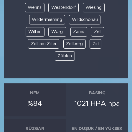
Wenns
Westendorf
Wiesing
Wildermieming
Wildschönau
Wilten
Wörgl
Zams
Zell
Zell am Ziller
Zellberg
Zirl
Zöblen
NEM
BASINÇ
%84
1021 HPA
hpa
RÜZGAR
EN DÜŞÜK / EN YÜKSEK