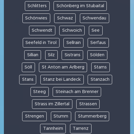
Schlitters
Schönberg im Stubaital
Schönwies
Schwaz
Schwendau
Schwendt
Schwoich
See
Seefeld in Tirol
Sellrain
Serfaus
Sillian
Silz
Sistrans
Sölden
Söll
St Anton am Arlberg
Stams
Stans
Stanz bei Landeck
Stanzach
Steeg
Steinach am Brenner
Strass im Zillertal
Strassen
Strengen
Stumm
Stummerberg
Tannheim
Tarrenz