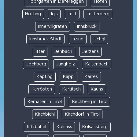
Hopfgarten in Defereggen
Höfen
Hötting
Igls
Imst
Imsterberg
Innervillgraten
Innsbruck
Innsbruck Stadt
Inzing
Ischgl
Itter
Jenbach
Jerzens
Jochberg
Jungholz
Kaltenbach
Kapfing
Kappl
Karres
Karrösten
Kartitsch
Kauns
Kematen in Tirol
Kirchberg in Tirol
Kirchbichl
Kirchdorf in Tirol
Kitzbühel
Kolsass
Kolsassberg