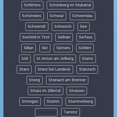
Schlitters
Schönberg im Stubaital
Schönwies
Schwaz
Schwendau
Schwendt
Schwoich
See
Seefeld in Tirol
Sellrain
Serfaus
Sillian
Silz
Sistrans
Sölden
Söll
St Anton am Arlberg
Stams
Stans
Stanz bei Landeck
Stanzach
Steeg
Steinach am Brenner
Strass im Zillertal
Strassen
Strengen
Stumm
Stummerberg
Tannheim
Tarrenz