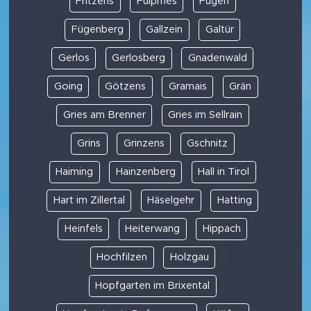
Fritzens
Fulpmes
Fügen
Fügenberg
Gallzein
Galtür
Gerlos
Gerlosberg
Gnadenwald
Going
Götzens
Gramais
Grän
Gries am Brenner
Gries im Sellrain
Grins
Grinzens
Gschnitz
Haiming
Hainzenberg
Hall in Tirol
Hart im Zillertal
Häselgehr
Hatting
Heinfels
Heiterwang
Hippach
Hochfilzen
Holzgau
Hopfgarten im Brixental