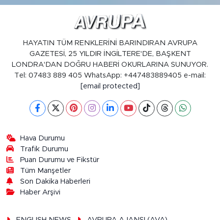
HAYATIN TÜM RENKLERİNİ BARINDIRAN AVRUPA
GAZETESİ, 25 YILDIR İNGİLTERE'DE, BAŞKENT
LONDRA'DAN DOĞRU HABERİ OKURLARINA SUNUYOR.
Tel: 07483 889 405 WhatsApp: +447483889405 e-mail:
[email protected]
Hava Durumu
Trafik Durumu
Puan Durumu ve Fikstür
Tüm Manşetler
Son Dakika Haberleri
Haber Arşivi
ENGLISH NEWS
AVRUPA AJANSI (AVA)