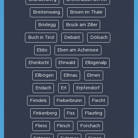
Breitenwang
Brixen im Thale
Brixlegg
Bruck am Ziller
Buch in Tirol
Debant
Dölsach
Ebbs
Eben am Achensee
Ehenbichl
Ehrwald
Elbigenalp
Ellbögen
Ellmau
Elmen
Endach
Erl
Erpfendorf
Fendels
Fieberbrunn
Fiecht
Finkenberg
Fiss
Flaurling
Fliess
Flirsch
Forchach