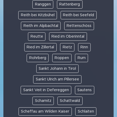
Ranggen
Rattenberg
Reith bei Kitzbühel
Reith bei Seefeld
Reith im Alpbachtal
Rettenschöss
Reutte
Ried im Oberinntal
Ried im Zillertal
Rietz
Rinn
Rohrberg
Roppen
Rum
Sankt Johann in Tirol
Sankt Ulrich am Pillersee
Sankt Veit in Defereggen
Sautens
Scharnitz
Schattwald
Scheffau am Wilden Kaiser
Schlaiten