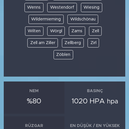
Wenns
Westendorf
Wiesing
Wildermieming
Wildschönau
Wilten
Wörgl
Zams
Zell
Zell am Ziller
Zellberg
Zirl
Zöblen
NEM
BASINÇ
%80
1020 HPA
hpa
RÜZGAR
EN DÜŞÜK / EN YÜKSEK