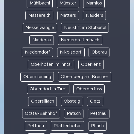
Mühlbachl
Münster
Namlos
Nassereith
Natters
Nauders
Nesselwängle
Neustift im Stubaital
Niederau
Niederbreitenbach
Niederndorf
Nikolsdorf
Oberau
Oberhofen im Inntal
Oberlienz
Obermieming
Obernberg am Brenner
Oberndorf in Tirol
Oberperfuss
Obertilliach
Obsteig
Oetz
Ötztal-Bahnhof
Patsch
Pettnau
Pettneu
Pfaffenhofen
Pflach