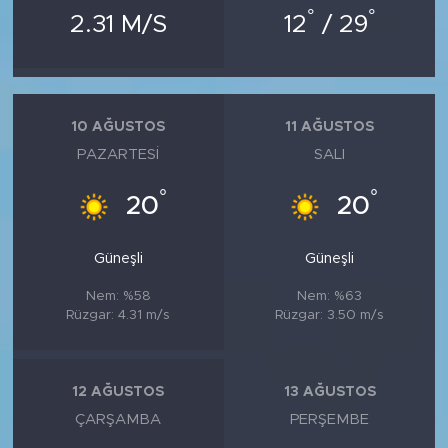
°
°
2.31 M/S
12
/ 29
10 AĞUSTOS
11 AĞUSTOS
PAZARTESI
SALI
°
°
20
20
Güneşli
Güneşli
Nem: %58
Nem: %63
Rüzgar: 4.31 m/s
Rüzgar: 3.50 m/s
12 AĞUSTOS
13 AĞUSTOS
ÇARŞAMBA
PERŞEMBE