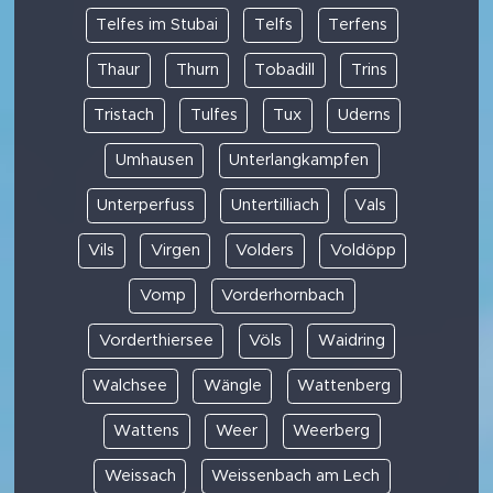
Telfes im Stubai
Telfs
Terfens
Thaur
Thurn
Tobadill
Trins
Tristach
Tulfes
Tux
Uderns
Umhausen
Unterlangkampfen
Unterperfuss
Untertilliach
Vals
Vils
Virgen
Volders
Voldöpp
Vomp
Vorderhornbach
Vorderthiersee
Völs
Waidring
Walchsee
Wängle
Wattenberg
Wattens
Weer
Weerberg
Weissach
Weissenbach am Lech