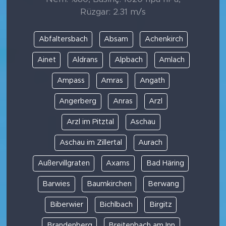
Rüzgar: 2.31 m/s
Abfaltersbach
Absam
Achenkirch
Ainet
Aldrans
Alpbach
Amlach
Ampass
Amras
Angath
Angerberg
Anras
Arzl
Arzl im Pitztal
Aschau
Aschau im Zillertal
Aurach
Außervillgraten
Axams
Bad Häring
Barwies
Baumkirchen
Berwang
Biberwier
Bichlbach
Birgitz
Brandenberg
Breitenbach am Inn