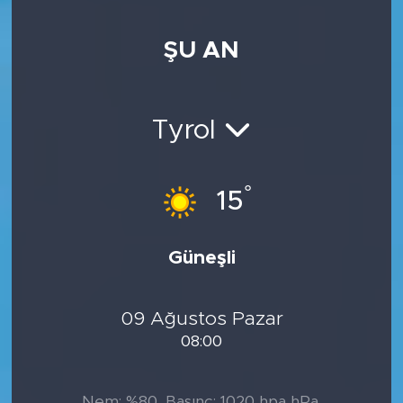
ŞU AN
Tyrol
°
15
Güneşli
09 Ağustos Pazar
08:00
Nem: %80, Basınç: 1020 hpa hPa,