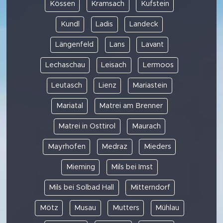
Kössen
Kramsach
Kufstein
Kundl
Ladis
Landeck
Längenfeld
Lans
Lavant
Lechaschau
Leisach
Lermoos
Leutasch
Lienz
Mariastein
Mariatal
Matrei am Brenner
Matrei in Osttirol
Maurach
Mayrhofen
Medraz
Mieders
Mieming
Mils bei Imst
Mils bei Solbad Hall
Mitterndorf
Mötz
Musau
Mutters
Mühlau