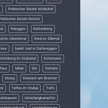
d
Politischer Bezirk Kitzbühel
Politischer Bezirk Reutte
al
Ranggen
Rattenberg
ed im Oberinntal
Ried im Zillertal
ersee
Sankt Veit in Defereggen
chönberg im Stubaital
Schönwies
faus
Sillian
Silz
Sistrans
Steeg
Steinach am Brenner
nz
Telfes im Stubai
Telfs
Umhausen
Unterlangkampfen
orderhornbach
Vorderthiersee