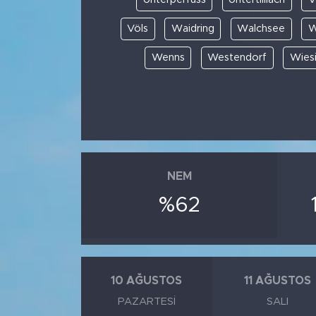
Völs
Waidring
Walchsee
W
Wenns
Westendorf
Wies
NEM
%62
10 AĞUSTOS
11 AĞUSTOS
PAZARTESI
SALI