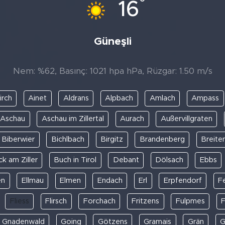
°
16
Güneşli
Nem: %62, Basınç: 1021 hpa hPa, Rüzgar: 1.50 m/s
irch
Ainet
Aldrans
Alpbach
Amlach
Ampass
Aschau
Aschau im Zillertal
Aurach
Außervillgraten
Biberwier
Bichlbach
Birgitz
Brandenberg
Breite
k am Ziller
Buch in Tirol
Debant
Dölsach
Ebbs
en
Ellmau
Elmen
Endach
Erl
Erpfendorf
F
Fliess
Flirsch
Forchach
Fritzens
Fulpmes
Gnadenwald
Going
Götzens
Gramais
Grän
G