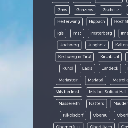
Grins
Grinzens
Gschnitz
Heiterwang
Hippach
Hochfi
Igls
Imst
Imsterberg
Inn
Jochberg
Jungholz
Kalte
Kirchberg in Tirol
Kirchbichl
Kundl
Ladis
Landeck
Mariastein
Mariatal
Matrei 
Mils bei Imst
Mils bei Solbad Hall
Nassereith
Natters
Nauder
Nikolsdorf
Oberau
Oberh
Oberperfuss
Obertilliach
Obs