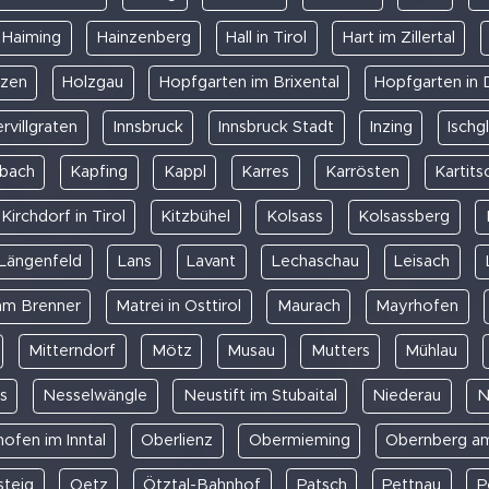
Haiming
Hainzenberg
Hall in Tirol
Hart im Zillertal
lzen
Holzgau
Hopfgarten im Brixental
Hopfgarten in
ervillgraten
Innsbruck
Innsbruck Stadt
Inzing
Ischg
nbach
Kapfing
Kappl
Karres
Karrösten
Kartits
Kirchdorf in Tirol
Kitzbühel
Kolsass
Kolsassberg
Längenfeld
Lans
Lavant
Lechaschau
Leisach
am Brenner
Matrei in Osttirol
Maurach
Mayrhofen
Mitterndorf
Mötz
Musau
Mutters
Mühlau
s
Nesselwängle
Neustift im Stubaital
Niederau
N
ofen im Inntal
Oberlienz
Obermieming
Obernberg a
teig
Oetz
Ötztal-Bahnhof
Patsch
Pettnau
P