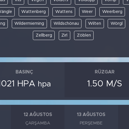
ängle
Wattenberg
Wattens
Weer
Weerberg
ing
Wildermieming
Wildschönau
Wilten
Wörgl
Zellberg
Zirl
Zöblen
BASINÇ
RÜZGAR
1021 HPA
1.50 M/S
hpa
12 AĞUSTOS
13 AĞUSTOS
ÇARŞAMBA
PERŞEMBE