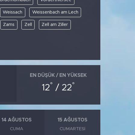
Weissach
Weissenbach am Lech
Zams
Zell
Zell am Ziller
EN DÜŞÜK / EN YÜKSEK
°
°
12
/ 22
14 AĞUSTOS
15 AĞUSTOS
CUMA
CUMARTESI