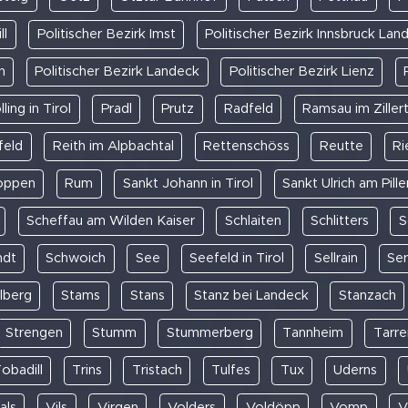
ll
Politischer Bezirk Imst
Politischer Bezirk Innsbruck Lan
n
Politischer Bezirk Landeck
Politischer Bezirk Lienz
lling in Tirol
Pradl
Prutz
Radfeld
Ramsau im Zillert
feld
Reith im Alpbachtal
Rettenschöss
Reutte
Ri
oppen
Rum
Sankt Johann in Tirol
Sankt Ulrich am Pill
Scheffau am Wilden Kaiser
Schlaiten
Schlitters
S
ndt
Schwoich
See
Seefeld in Tirol
Sellrain
Ser
lberg
Stams
Stans
Stanz bei Landeck
Stanzach
Strengen
Stumm
Stummerberg
Tannheim
Tarre
obadill
Trins
Tristach
Tulfes
Tux
Uderns
als
Vils
Virgen
Volders
Voldöpp
Vomp
V