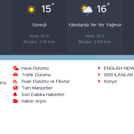
°
°
15
16
Güneşli
Yakınlarda Yer Yer Yağmur
Nem: %73
Nem: %71
Rüzgar: 2.19 m/s
Rüzgar: 2.89 m/s
Hava Durumu
ENGLISH NE
Trafik Durumu
SERİ İLANLAR
Puan Durumu ve Fikstür
Künye
UPA
Tüm Manşetler
Son Dakika Haberleri
Haber Arşivi