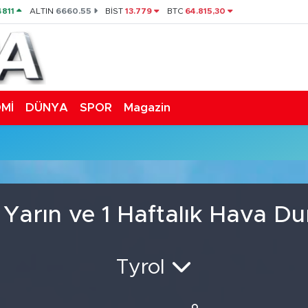
4811
ALTIN
6660.55
BİST
13.779
BTC
64.815,30
Mİ
DÜNYA
SPOR
Magazin
 Yarın ve 1 Haftalık Hava 
Tyrol