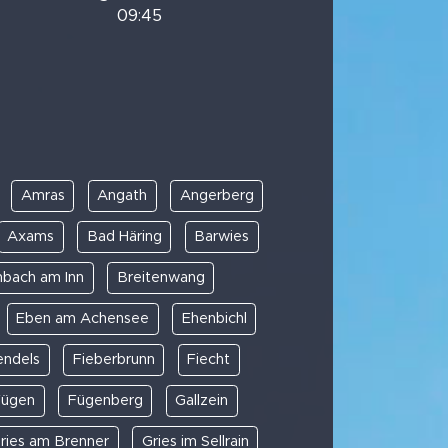
09:45
Amras
Angath
Angerberg
Axams
Bad Häring
Barwies
nbach am Inn
Breitenwang
Eben am Achensee
Ehenbichl
endels
Fieberbrunn
Fiecht
Fügen
Fügenberg
Gallzein
ries am Brenner
Gries im Sellrain