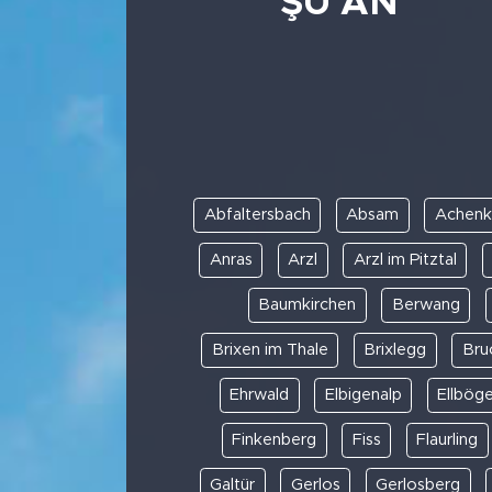
ŞU AN
Abfaltersbach
Absam
Achenk
Anras
Arzl
Arzl im Pitztal
Baumkirchen
Berwang
Brixen im Thale
Brixlegg
Bruc
Ehrwald
Elbigenalp
Ellbög
Finkenberg
Fiss
Flaurling
Galtür
Gerlos
Gerlosberg