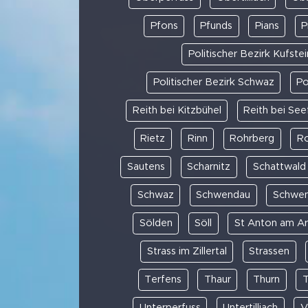
Pfons
Pfunds
Pians
Pi
Politischer Bezirk Kufstei
Politischer Bezirk Schwaz
Po
Reith bei Kitzbühel
Reith bei See
Rietz
Rinn
Rohrberg
R
Sautens
Scharnitz
Schattwald
Schwaz
Schwendau
Schwe
Sölden
Söll
St Anton am Ar
Strass im Zillertal
Strassen
Terfens
Thaur
Thurn
T
Unterperfuss
Untertilliach
V