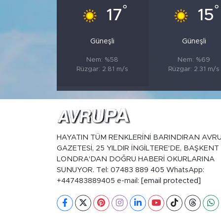
°
°
17
15
Güneşli
Güneşli
Nem: %58
Nem: %69
Rüzgar: 2.81 m/s
Rüzgar: 2.31 m/s
HAYATIN TÜM RENKLERİNİ BARINDIRAN AVR
GAZETESİ, 25 YILDIR İNGİLTERE'DE, BAŞKENT
LONDRA'DAN DOĞRU HABERİ OKURLARINA
SUNUYOR. Tel: 07483 889 405 WhatsApp:
+447483889405 e-mail:
[email protected]