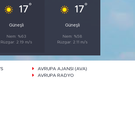
°
°
17
17
Güneşli
Güneşli
Nem: %63
Nem: %58
Rüzgar: 2.19 m/s
Rüzgar: 2.11 m/s
WS
AVRUPA AJANSI (AVA)
AVRUPA RADYO