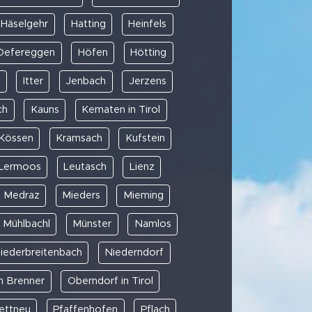
Häselgehr
Hatting
Heinfels
 Defereggen
Höfen
Hötting
l
Itter
Jenbach
Jerzens
ch
Kauns
Kematen in Tirol
Kössen
Kramsach
Kufstein
Lermoos
Leutasch
Lienz
Medraz
Mieders
Mieming
Mühlbachl
Münster
Namlos
iederbreitenbach
Niederndorf
m Brenner
Oberndorf in Tirol
ettneu
Pfaffenhofen
Pflach