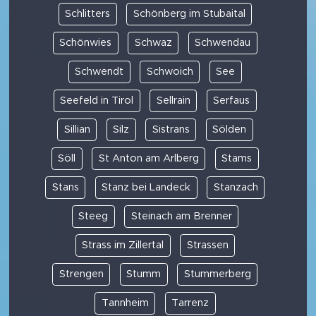
Schlitters
Schönberg im Stubaital
Schönwies
Schwaz
Schwendau
Schwendt
Schwoich
See
Seefeld in Tirol
Sellrain
Serfaus
Sillian
Silz
Sistrans
Sölden
Söll
St Anton am Arlberg
Stams
Stans
Stanz bei Landeck
Stanzach
Steeg
Steinach am Brenner
Strass im Zillertal
Strassen
Strengen
Stumm
Stummerberg
Tannheim
Tarrenz