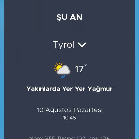
ŞU AN
Tyrol
°
17
Yakınlarda Yer Yer Yağmur
10 Ağustos Pazartesi
10:45
Nem: %55, Basınç: 1021 hpa hPa,