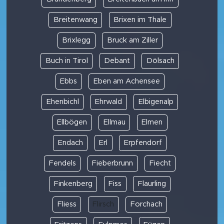
Breitenwang
Brixen im Thale
Brixlegg
Bruck am Ziller
Buch in Tirol
Debant
Dölsach
Ebbs
Eben am Achensee
Ehenbichl
Ehrwald
Elbigenalp
Ellbögen
Ellmau
Elmen
Endach
Erl
Erpfendorf
Fendels
Fieberbrunn
Fiecht
Finkenberg
Fiss
Flaurling
Fliess
Flirsch
Forchach