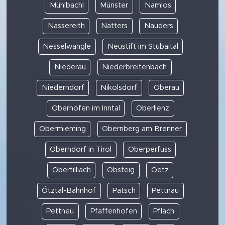
Mühlbachl
Münster
Namlos
Nassereith
Natters
Nauders
Nesselwängle
Neustift im Stubaital
Niederau
Niederbreitenbach
Niederndorf
Nikolsdorf
Oberau
Oberhofen im Inntal
Oberlienz
Obermieming
Obernberg am Brenner
Oberndorf in Tirol
Oberperfuss
Obertilliach
Obsteig
Oetz
Ötztal-Bahnhof
Patsch
Pettnau
Pettneu
Pfaffenhofen
Pflach