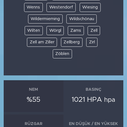
Wenns
Westendorf
Wiesing
Wildermieming
Wildschönau
Wilten
Wörgl
Zams
Zell
Zell am Ziller
Zellberg
Zirl
Zöblen
NEM
BASINÇ
%55
1021 HPA
hpa
RÜZGAR
EN DÜŞÜK / EN YÜKSEK