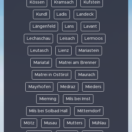
Kössen
Kramsach
Kufstein
Kundl
Ladis
Landeck
Längenfeld
Lans
Lavant
Lechaschau
Leisach
Lermoos
Leutasch
Lienz
Mariastein
Mariatal
Matrei am Brenner
Matrei in Osttirol
Maurach
Mayrhofen
Medraz
Mieders
Mieming
Mils bei Imst
Mils bei Solbad Hall
Mitterndorf
Mötz
Musau
Mutters
Mühlau