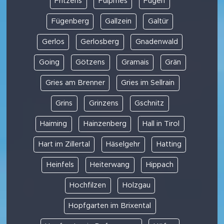
Fritzens
Fulpmes
Fügen
Fügenberg
Gallzein
Galtür
Gerlos
Gerlosberg
Gnadenwald
Going
Götzens
Gramais
Grän
Gries am Brenner
Gries im Sellrain
Grins
Grinzens
Gschnitz
Haiming
Hainzenberg
Hall in Tirol
Hart im Zillertal
Häselgehr
Hatting
Heinfels
Heiterwang
Hippach
Hochfilzen
Holzgau
Hopfgarten im Brixental