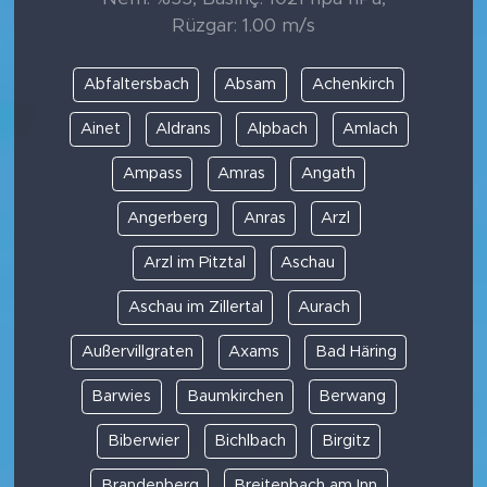
Rüzgar: 1.00 m/s
Abfaltersbach
Absam
Achenkirch
Ainet
Aldrans
Alpbach
Amlach
Ampass
Amras
Angath
Angerberg
Anras
Arzl
Arzl im Pitztal
Aschau
Aschau im Zillertal
Aurach
Außervillgraten
Axams
Bad Häring
Barwies
Baumkirchen
Berwang
Biberwier
Bichlbach
Birgitz
Brandenberg
Breitenbach am Inn