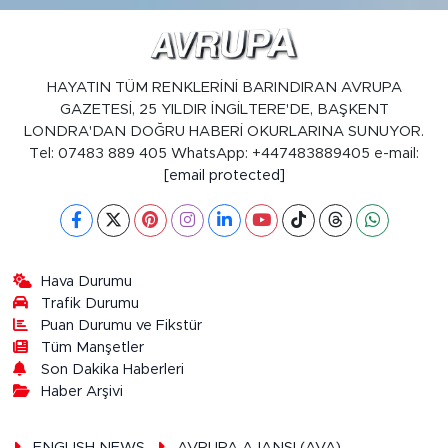
HAYATIN TÜM RENKLERİNİ BARINDIRAN AVRUPA
GAZETESİ, 25 YILDIR İNGİLTERE'DE, BAŞKENT
LONDRA'DAN DOĞRU HABERİ OKURLARINA SUNUYOR.
Tel: 07483 889 405 WhatsApp: +447483889405 e-mail:
[email protected]
Hava Durumu
Trafik Durumu
Puan Durumu ve Fikstür
Tüm Manşetler
Son Dakika Haberleri
Haber Arşivi
ENGLISH NEWS
AVRUPA AJANSI (AVA)