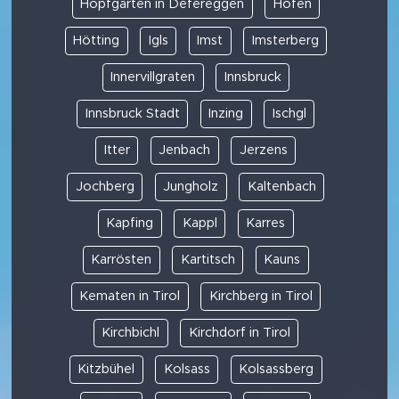
Hopfgarten in Defereggen
Höfen
Hötting
Igls
Imst
Imsterberg
Innervillgraten
Innsbruck
Innsbruck Stadt
Inzing
Ischgl
Itter
Jenbach
Jerzens
Jochberg
Jungholz
Kaltenbach
Kapfing
Kappl
Karres
Karrösten
Kartitsch
Kauns
Kematen in Tirol
Kirchberg in Tirol
Kirchbichl
Kirchdorf in Tirol
Kitzbühel
Kolsass
Kolsassberg