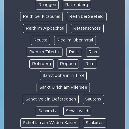
Ranggen
Rattenberg
Reith bei Kitzbühel
Reith bei Seefeld
Reith im Alpbachtal
Rettenschöss
Reutte
Ried im Oberinntal
Ried im Zillertal
Rietz
Rinn
Rohrberg
Roppen
Rum
Sankt Johann in Tirol
Sankt Ulrich am Pillersee
Sankt Veit in Defereggen
Sautens
Scharnitz
Schattwald
Scheffau am Wilden Kaiser
Schlaiten