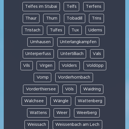
Telfes im Stubai
Telfs
Terfens
Thaur
Thurn
Tobadill
Trins
Tristach
Tulfes
Tux
Uderns
Umhausen
Unterlangkampfen
Unterperfuss
Untertilliach
Vals
Vils
Virgen
Volders
Voldöpp
Vomp
Vorderhornbach
Vorderthiersee
Völs
Waidring
Walchsee
Wängle
Wattenberg
Wattens
Weer
Weerberg
Weissach
Weissenbach am Lech