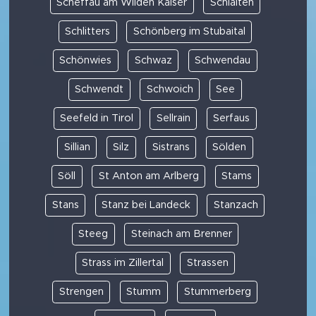
Scheffau am Wilden Kaiser
Schlaiten
Schlitters
Schönberg im Stubaital
Schönwies
Schwaz
Schwendau
Schwendt
Schwoich
See
Seefeld in Tirol
Sellrain
Serfaus
Sillian
Silz
Sistrans
Sölden
Söll
St Anton am Arlberg
Stams
Stans
Stanz bei Landeck
Stanzach
Steeg
Steinach am Brenner
Strass im Zillertal
Strassen
Strengen
Stumm
Stummerberg