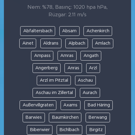
Nem: %78, Basınç: 1020 hpa hPa,
Rüzgar: 2.11 m/s
Abfaltersbach
Absam
Achenkirch
Ainet
Aldrans
Alpbach
Amlach
Ampass
Amras
Angath
Angerberg
Anras
Arzl
Arzl im Pitztal
Aschau
Aschau im Zillertal
Aurach
Außervillgraten
Axams
Bad Häring
Barwies
Baumkirchen
Berwang
Biberwier
Bichlbach
Birgitz