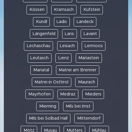
Kössen
Kramsach
Kufstein
Kundl
Ladis
Landeck
Längenfeld
Lans
Lavant
Lechaschau
Leisach
Lermoos
Leutasch
Lienz
Mariastein
Mariatal
Matrei am Brenner
Matrei in Osttirol
Maurach
Mayrhofen
Medraz
Mieders
Mieming
Mils bei Imst
Mils bei Solbad Hall
Mitterndorf
Mötz
Musau
Mutters
Mühlau