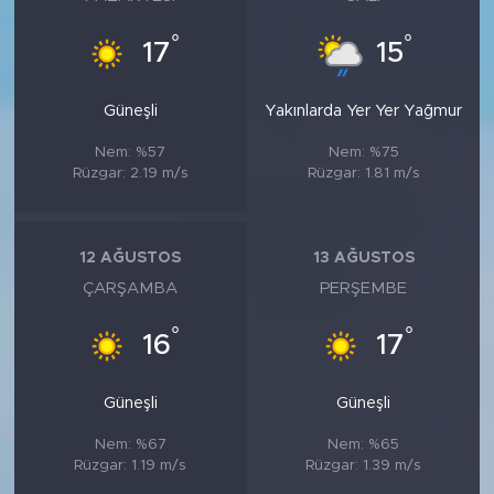
°
°
17
15
Güneşli
Yakınlarda Yer Yer Yağmur
Nem: %57
Nem: %75
Rüzgar: 2.19 m/s
Rüzgar: 1.81 m/s
12 AĞUSTOS
13 AĞUSTOS
ÇARŞAMBA
PERŞEMBE
°
°
16
17
Güneşli
Güneşli
Nem: %67
Nem: %65
Rüzgar: 1.19 m/s
Rüzgar: 1.39 m/s