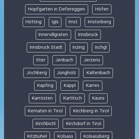
Hopfgarten in Defereggen
Höfen
Hötting
Igls
Imst
Imsterberg
Innervillgraten
Innsbruck
Innsbruck Stadt
Inzing
Ischgl
Itter
Jenbach
Jerzens
Jochberg
Jungholz
Kaltenbach
Kapfing
Kappl
Karres
Karrösten
Kartitsch
Kauns
Kematen in Tirol
Kirchberg in Tirol
Kirchbichl
Kirchdorf in Tirol
Kitzbühel
Kolsass
Kolsassberg