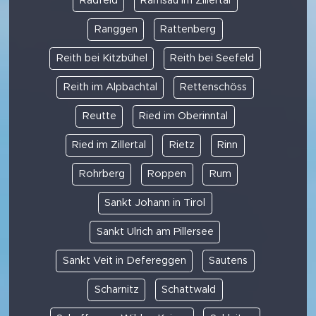
Radfeld
Ramsau im Zillertal
Ranggen
Rattenberg
Reith bei Kitzbühel
Reith bei Seefeld
Reith im Alpbachtal
Rettenschöss
Reutte
Ried im Oberinntal
Ried im Zillertal
Rietz
Rinn
Rohrberg
Roppen
Rum
Sankt Johann in Tirol
Sankt Ulrich am Pillersee
Sankt Veit in Defereggen
Sautens
Scharnitz
Schattwald