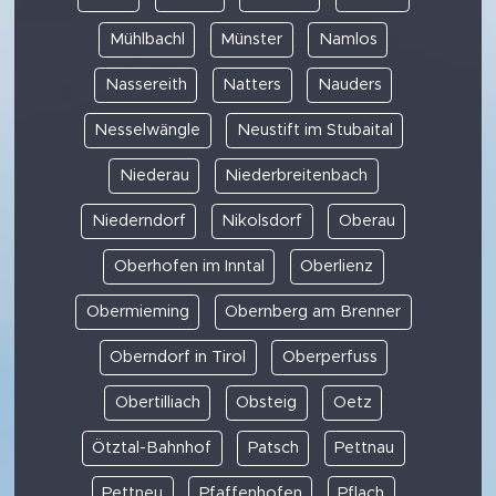
Mühlbachl
Münster
Namlos
Nassereith
Natters
Nauders
Nesselwängle
Neustift im Stubaital
Niederau
Niederbreitenbach
Niederndorf
Nikolsdorf
Oberau
Oberhofen im Inntal
Oberlienz
Obermieming
Obernberg am Brenner
Oberndorf in Tirol
Oberperfuss
Obertilliach
Obsteig
Oetz
Ötztal-Bahnhof
Patsch
Pettnau
Pettneu
Pfaffenhofen
Pflach