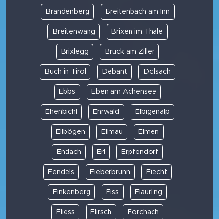
Brandenberg
Breitenbach am Inn
Breitenwang
Brixen im Thale
Brixlegg
Bruck am Ziller
Buch in Tirol
Debant
Dölsach
Ebbs
Eben am Achensee
Ehenbichl
Ehrwald
Elbigenalp
Ellbögen
Ellmau
Elmen
Endach
Erl
Erpfendorf
Fendels
Fieberbrunn
Fiecht
Finkenberg
Fiss
Flaurling
Fliess
Flirsch
Forchach