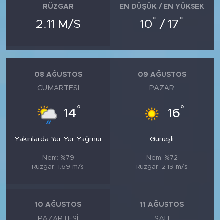
RÜZGAR
EN DÜŞÜK / EN YÜKSEK
°
°
2.11 M/S
10
/ 17
08 AĞUSTOS
09 AĞUSTOS
CUMARTESI
PAZAR
°
°
14
16
Yakınlarda Yer Yer Yağmur
Güneşli
Nem: %79
Nem: %72
Rüzgar: 1.69 m/s
Rüzgar: 2.19 m/s
10 AĞUSTOS
11 AĞUSTOS
PAZARTESI
SALI