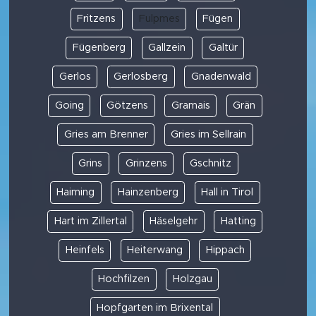
Fritzens
Fulpmes
Fügen
Fügenberg
Gallzein
Galtür
Gerlos
Gerlosberg
Gnadenwald
Going
Götzens
Gramais
Grän
Gries am Brenner
Gries im Sellrain
Grins
Grinzens
Gschnitz
Haiming
Hainzenberg
Hall in Tirol
Hart im Zillertal
Häselgehr
Hatting
Heinfels
Heiterwang
Hippach
Hochfilzen
Holzgau
Hopfgarten im Brixental