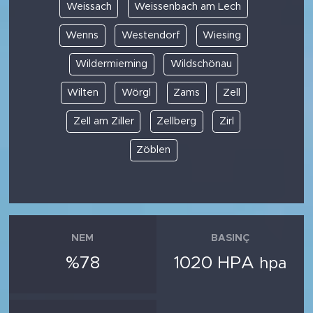
Weissach
Weissenbach am Lech
Wenns
Westendorf
Wiesing
Wildermieming
Wildschönau
Wilten
Wörgl
Zams
Zell
Zell am Ziller
Zellberg
Zirl
Zöblen
NEM
BASINÇ
%78
1020 HPA
hpa