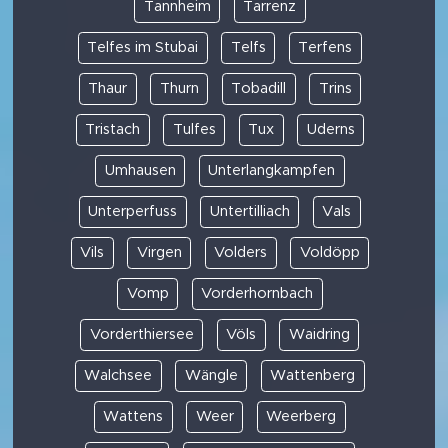
Tannheim
Tarrenz
Telfes im Stubai
Telfs
Terfens
Thaur
Thurn
Tobadill
Trins
Tristach
Tulfes
Tux
Uderns
Umhausen
Unterlangkampfen
Unterperfuss
Untertilliach
Vals
Vils
Virgen
Volders
Voldöpp
Vomp
Vorderhornbach
Vorderthiersee
Völs
Waidring
Walchsee
Wängle
Wattenberg
Wattens
Weer
Weerberg