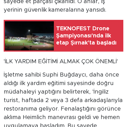
sayede et parçası çıkarıldı. O anlar, iş
yerinin güvenlik kameralarına yansıdı.
TEKNOFEST Drone
Şampiyonası'nda ilk
etap Şırnak'ta başladı
'İLK YARDIM EĞİTİMİ ALMAK ÇOK ÖNEMLİ'
İşletme sahibi Suphi Buğdaycı, daha önce
aldığı ilk yardım eğitimi sayesinde doğru
müdahaleyi yaptığını belirterek, 'İngiliz
turist, haftada 2 veya 3 defa arkadaşlarıyla
restoranıma geliyor. Fenalaştığını görünce
aklıma Heimlich manevrası geldi ve hemen
uygulamaya başladım. Bu sayede,