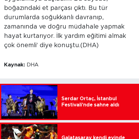
boğazındaki et parçası çıktı. Bu tür
durumlarda soğukkanlı davranıp,
zamanında ve doğru müdahale yapmak
hayat kurtarıyor. İlk yardım eğitimi almak
çok önemli' diye konuştu.(DHA)
Kaynak:
DHA
Serdar Ortaç, İstanbul
Festivali'nde sahne aldı
Galatasaray kendi evinde