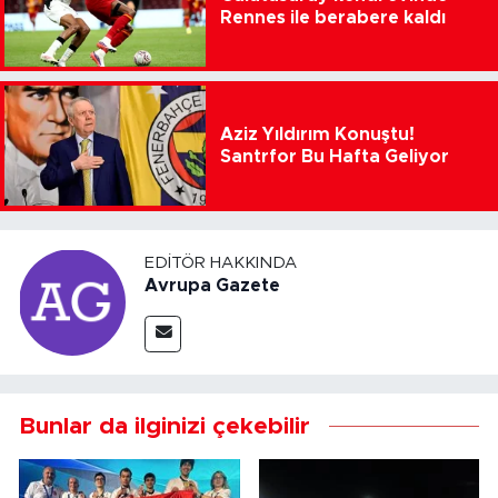
Rennes ile berabere kaldı
Aziz Yıldırım Konuştu!
Santrfor Bu Hafta Geliyor
EDITÖR HAKKINDA
Avrupa Gazete
Bunlar da ilginizi çekebilir