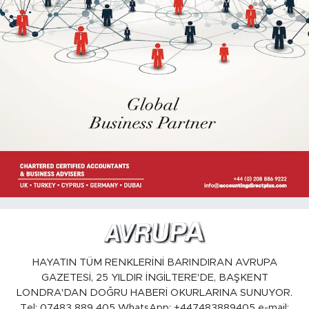
HAYATIN TÜM RENKLERİNİ BARINDIRAN AVRUPA
GAZETESİ, 25 YILDIR İNGİLTERE'DE, BAŞKENT
LONDRA'DAN DOĞRU HABERİ OKURLARINA SUNUYOR.
Tel: 07483 889 405 WhatsApp: +447483889405 e-mail: