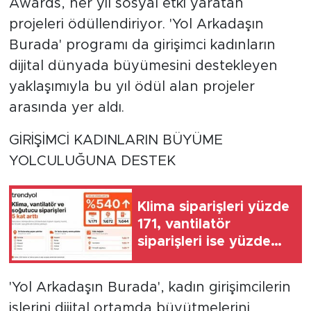
Awards, her yıl sosyal etki yaratan
projeleri ödüllendiriyor. 'Yol Arkadaşın
Burada' programı da girişimci kadınların
dijital dünyada büyümesini destekleyen
yaklaşımıyla bu yıl ödül alan projeler
arasında yer aldı.
GİRİŞİMCİ KADINLARIN BÜYÜME
YOLCULUĞUNA DESTEK
Klima siparişleri yüzde
171, vantilatör
siparişleri ise yüzde
672 arttı
'Yol Arkadaşın Burada', kadın girişimcilerin
işlerini dijital ortamda büyütmelerini