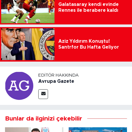
Galatasaray kendi evinde
Rennes ile berabere kaldı
Aziz Yıldırım Konuştu!
Santrfor Bu Hafta Geliyor
EDITÖR HAKKINDA
Avrupa Gazete
Bunlar da ilginizi çekebilir