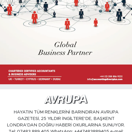
HAYATIN TÜM RENKLERİNİ BARINDIRAN AVRUPA
GAZETESİ, 25 YILDIR İNGİLTERE'DE, BAŞKENT
LONDRA'DAN DOĞRU HABERİ OKURLARINA SUNUYOR.
Tel: 07483 889 405 WhatsApp: +447483889405 e-mail: