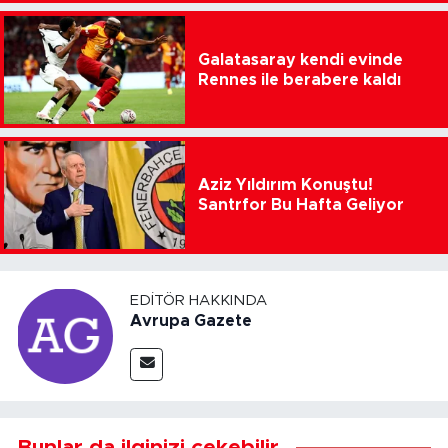
Galatasaray kendi evinde
Rennes ile berabere kaldı
Aziz Yıldırım Konuştu!
Santrfor Bu Hafta Geliyor
EDITÖR HAKKINDA
Avrupa Gazete
Bunlar da ilginizi çekebilir