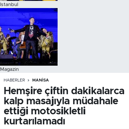
Istanbul
Magazin
HABERLER
MANISA
Hemşire çiftin dakikalarca
kalp masajıyla müdahale
ettiği motosikletli
kurtarılamadı