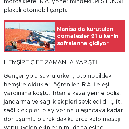
motosiklete, R.A. yönetimindeki 34 ST 3968
plakalı otomobil çarptı.
Manisa'da kurutulan
domatesler 91 ülkenin
sofralarına gidiyor
HEMŞİRE ÇİFT ZAMANLA YARIŞTI
Gençer yola savrulurken, otomobildeki
hemşire oldukları öğrenilen R.A. ile eşi
yardımına koştu. İhbarla kaza yerine polis,
jandarma ve sağlık ekipleri sevk edildi. Çift,
sağlık ekipleri olay yerine ulaşıncaya kadar
dönüşümlü olarak dakikalarca kalp masajı
yaptı. Gelen ekiplerin müdahalesine