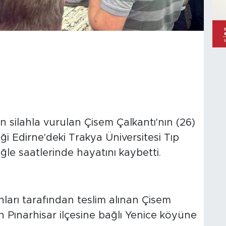
dan silahla vurulan Çisem Çalkantı'nın (26)
iği Edirne'deki Trakya Üniversitesi Tıp
le saatlerinde hayatını kaybetti.
nları tarafından teslim alınan Çisem
nin Pınarhisar ilçesine bağlı Yenice köyüne