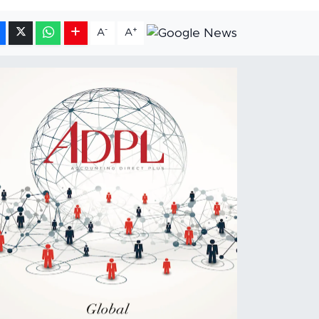
-
+
A
A