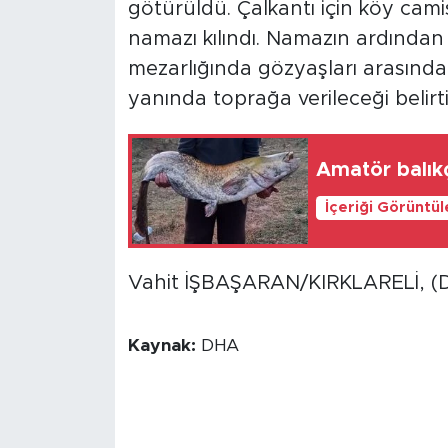
götürüldü. Çalkantı için köy cam
namazı kılındı. Namazın ardından
mezarlığında gözyaşları arasında 
yanında toprağa verileceği belirtil
Amatör balıkç
İçeriği Görüntü
Vahit İŞBAŞARAN/KIRKLARELİ, (
Kaynak:
DHA