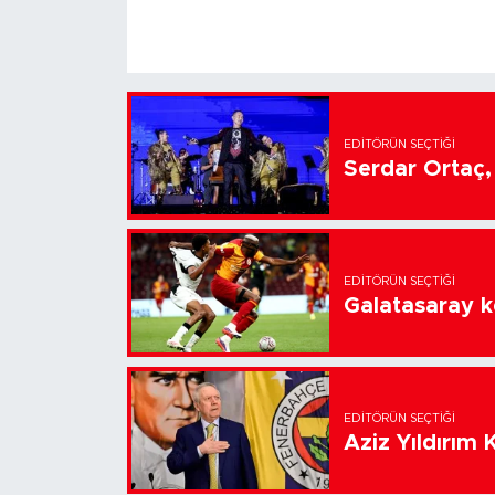
EDITÖRÜN SEÇTIĞI
Serdar Ortaç, 
EDITÖRÜN SEÇTIĞI
Galatasaray k
EDITÖRÜN SEÇTIĞI
Aziz Yıldırım 