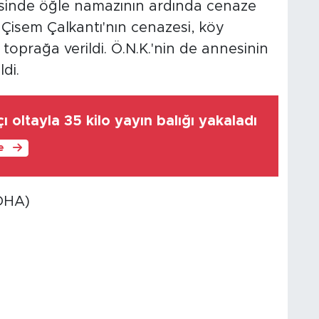
isinde öğle namazının ardında cenaze
 Çisem Çalkantı'nın cenazesi, köy
toprağa verildi. Ö.N.K.'nin de annesinin
di.
ı oltayla 35 kilo yayın balığı yakaladı
le
DHA)