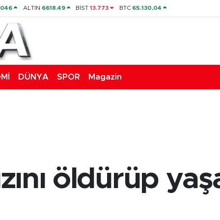
4046
ALTIN
6618.49
BİST
13.773
BTC
65.130,04
Mİ
DÜNYA
SPOR
Magazin
kızını öldürüp ya