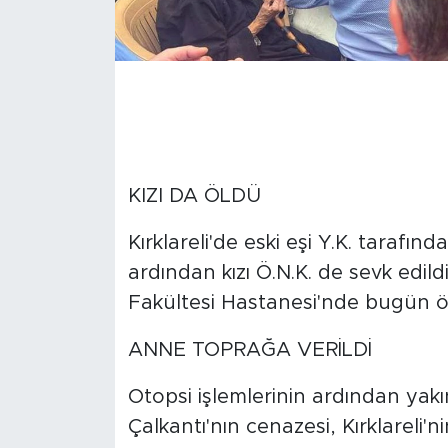
KIZI DA ÖLDÜ
Kırklareli'de eski eşi Y.K. tarafın
ardından kızı Ö.N.K. de sevk edild
Fakültesi Hastanesi'nde bugün öğ
ANNE TOPRAĞA VERİLDİ
Otopsi işlemlerinin ardından yakı
Çalkantı'nın cenazesi, Kırklareli'