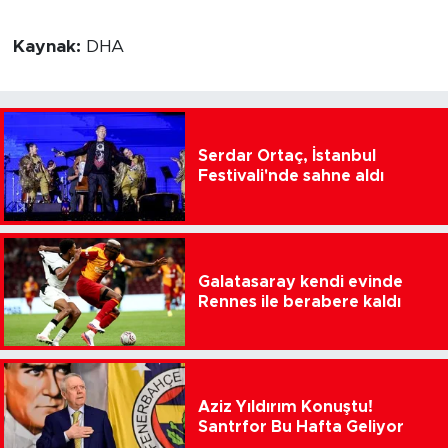
Kaynak:
DHA
Serdar Ortaç, İstanbul
Festivali'nde sahne aldı
Galatasaray kendi evinde
Rennes ile berabere kaldı
Aziz Yıldırım Konuştu!
Santrfor Bu Hafta Geliyor