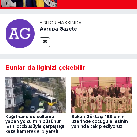
EDITÖR HAKKINDA
Avrupa Gazete
Bunlar da ilginizi çekebilir
Kağıthane'de sollama
Bakan Göktaş: 193 binin
yapan yolcu minibüsünün
üzerinde çocuğu ailesinin
İETT otobüsüyle çarpıştığı
yanında takip ediyoruz
kaza kamerada: 3 yaralı