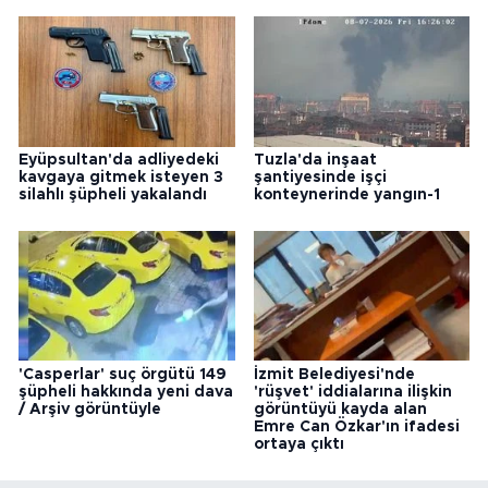
Eyüpsultan'da adliyedeki
Tuzla'da inşaat
kavgaya gitmek isteyen 3
şantiyesinde işçi
silahlı şüpheli yakalandı
konteynerinde yangın-1
'Casperlar' suç örgütü 149
İzmit Belediyesi'nde
şüpheli hakkında yeni dava
'rüşvet' iddialarına ilişkin
/ Arşiv görüntüyle
görüntüyü kayda alan
Emre Can Özkar'ın ifadesi
ortaya çıktı