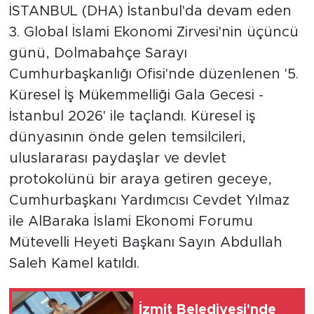
İSTANBUL (DHA) İstanbul'da devam eden
3. Global İslami Ekonomi Zirvesi'nin üçüncü
günü, Dolmabahçe Sarayı
Cumhurbaşkanlığı Ofisi'nde düzenlenen '5.
Küresel İş Mükemmelliği Gala Gecesi -
İstanbul 2026' ile taçlandı. Küresel iş
dünyasının önde gelen temsilcileri,
uluslararası paydaşlar ve devlet
protokolünü bir araya getiren geceye,
Cumhurbaşkanı Yardımcısı Cevdet Yılmaz
ile AlBaraka İslami Ekonomi Forumu
Mütevelli Heyeti Başkanı Sayın Abdullah
Saleh Kamel katıldı.
İzmit Belediyesi'nde