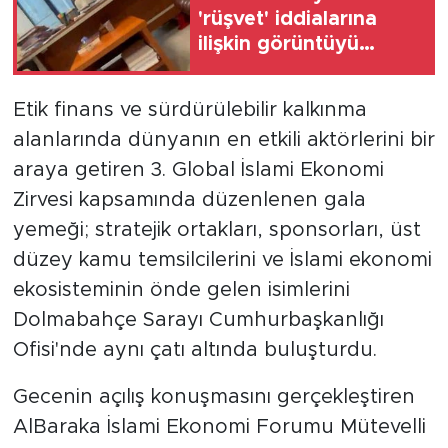
'rüşvet' iddialarına
ilişkin görüntüyü
kayda alan Emre Can
Özkar'ın ifadesi ortaya
Etik finans ve sürdürülebilir kalkınma
çıktı
alanlarında dünyanın en etkili aktörlerini bir
araya getiren 3. Global İslami Ekonomi
Zirvesi kapsamında düzenlenen gala
yemeği; stratejik ortakları, sponsorları, üst
düzey kamu temsilcilerini ve İslami ekonomi
ekosisteminin önde gelen isimlerini
Dolmabahçe Sarayı Cumhurbaşkanlığı
Ofisi'nde aynı çatı altında buluşturdu.
Gecenin açılış konuşmasını gerçekleştiren
AlBaraka İslami Ekonomi Forumu Mütevelli