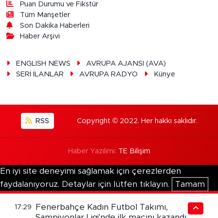
Puan Durumu ve Fikstür
Tüm Manşetler
Son Dakika Haberleri
Haber Arşivi
ENGLISH NEWS
AVRUPA AJANSI (AVA)
SERİ İLANLAR
AVRUPA RADYO
Künye
RSS
Copyright © 2022. Her hakkı saklıdır.
Haber Yazılımı:
TE Bilişim
En iyi site deneyimi sağlamak için çerezlerden
faydalanıyoruz. Detaylar için lütfen tıklayın.
Tamam
Fenerbahçe Kadın Futbol Takımı,
17:29
Şampiyonlar Ligi'nde ilk maçını kazandı