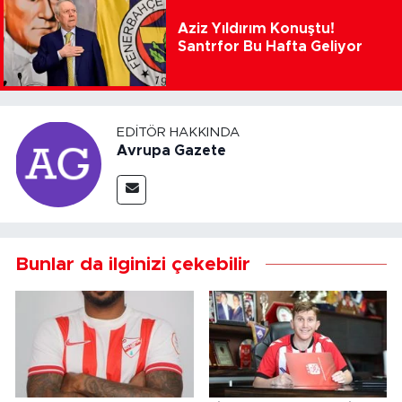
Aziz Yıldırım Konuştu!
Santrfor Bu Hafta Geliyor
EDITÖR HAKKINDA
Avrupa Gazete
Bunlar da ilginizi çekebilir