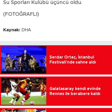
Su Sporları Kulübü üçüncü oldu.
(FOTOĞRAFLI)
Kaynak:
DHA
Serdar Ortaç, İstanbul
Festivali'nde sahne aldı
Galatasaray kendi evinde
Rennes ile berabere kaldı