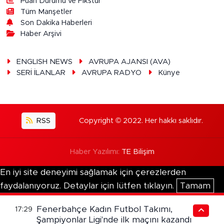
Puan Durumu ve Fikstür
Tüm Manşetler
Son Dakika Haberleri
Haber Arşivi
ENGLISH NEWS
AVRUPA AJANSI (AVA)
SERİ İLANLAR
AVRUPA RADYO
Künye
RSS
Copyright © 2022. Her hakkı saklıdır.
Haber Yazılımı:
TE Bilişim
En iyi site deneyimi sağlamak için çerezlerden
faydalanıyoruz. Detaylar için lütfen tıklayın.
Tamam
Fenerbahçe Kadın Futbol Takımı,
17:29
Şampiyonlar Ligi'nde ilk maçını kazandı