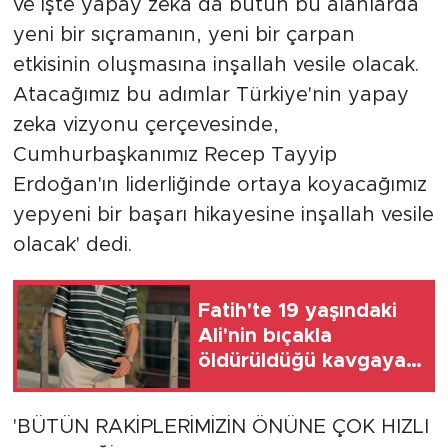
ve işte yapay zeka da bütün bu alanlarda
yeni bir sıçramanın, yeni bir çarpan
etkisinin oluşmasına inşallah vesile olacak.
Atacağımız bu adımlar Türkiye'nin yapay
zeka vizyonu çerçevesinde,
Cumhurbaşkanımız Recep Tayyip
Erdoğan'ın liderliğinde ortaya koyacağımız
yepyeni bir başarı hikayesine inşallah vesile
olacak' dedi.
Fatih'te 19 yaşındaki
Ali'nin bıçakla
öldürüldüğü kavgaya
ilişkin gözaltı sayısı
10'a yükseldi
'BÜTÜN RAKİPLERİMİZİN ÖNÜNE ÇOK HIZLI