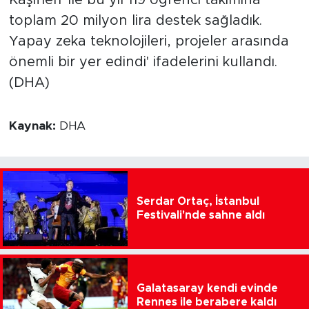
Kaşifleri' ile bu yıl 119 öğrenci takımına
toplam 20 milyon lira destek sağladık.
Yapay zeka teknolojileri, projeler arasında
önemli bir yer edindi' ifadelerini kullandı.
(DHA)
Kaynak:
DHA
Serdar Ortaç, İstanbul
Festivali'nde sahne aldı
Galatasaray kendi evinde
Rennes ile berabere kaldı