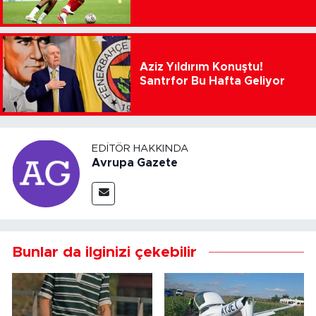
Aziz Yıldırım Konuştu!
Santrfor Bu Hafta Geliyor
EDITÖR HAKKINDA
Avrupa Gazete
Bunlar da ilginizi çekebilir