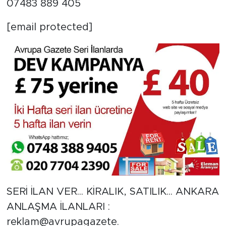
07483 889 405
[email protected]
SERİ İLAN VER... KİRALIK, SATILIK... ANKARA
ANLAŞMA İLANLARI :
reklam@avrupagazete.