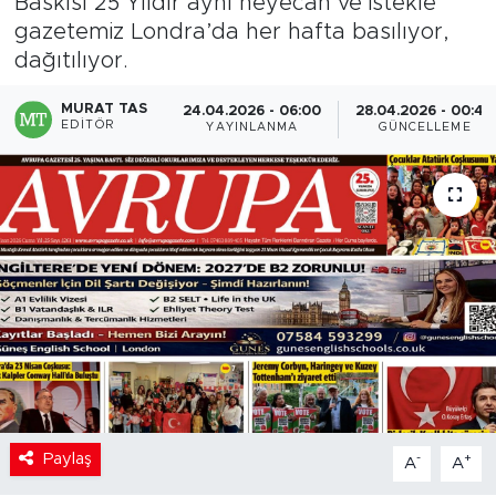
Baskısı 25 Yıldır aynı heyecan ve istekle
gazetemiz Londra’da her hafta basılıyor,
dağıtılıyor.
MURAT TAS
24.04.2026 - 06:00
28.04.2026 - 00:44
EDITÖR
YAYINLANMA
GÜNCELLEME
Paylaş
-
+
A
A