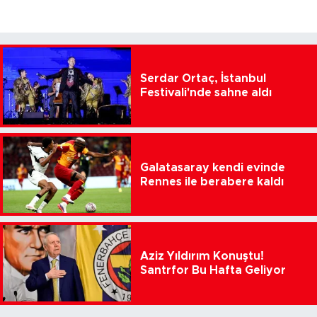
Serdar Ortaç, İstanbul
Festivali'nde sahne aldı
Galatasaray kendi evinde
Rennes ile berabere kaldı
Aziz Yıldırım Konuştu!
Santrfor Bu Hafta Geliyor