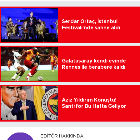
Serdar Ortaç, İstanbul
Festivali'nde sahne aldı
Galatasaray kendi evinde
Rennes ile berabere kaldı
Aziz Yıldırım Konuştu!
Santrfor Bu Hafta Geliyor
EDITÖR HAKKINDA