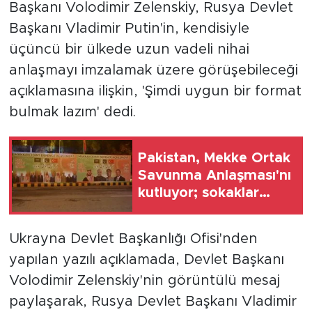
Başkanı Volodimir Zelenskiy, Rusya Devlet
Başkanı Vladimir Putin'in, kendisiyle
üçüncü bir ülkede uzun vadeli nihai
anlaşmayı imzalamak üzere görüşebileceği
açıklamasına ilişkin, 'Şimdi uygun bir format
bulmak lazım' dedi.
Pakistan, Mekke Ortak
Savunma Anlaşması'nı
kutluyor; sokaklar
Türkiye ve Suudi
Arabistan
Ukrayna Devlet Başkanlığı Ofisi'nden
bayraklarıyla süslendi
yapılan yazılı açıklamada, Devlet Başkanı
Volodimir Zelenskiy'nin görüntülü mesaj
paylaşarak, Rusya Devlet Başkanı Vladimir