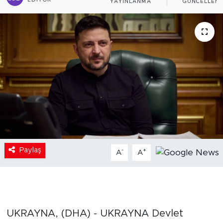
EDITÖR
YAYINLANMA
GÜNCELLEM
Paylaş
-
+
A
A
UKRAYNA, (DHA) - UKRAYNA Devlet