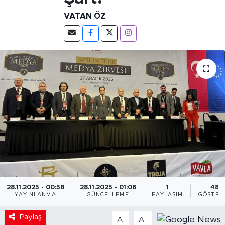
VATAN ÖZ
28.11.2025 - 00:58
28.11.2025 - 01:06
1
48
YAYINLANMA
GÜNCELLEME
PAYLAŞIM
GÖSTER
Paylaş
-
+
A
A