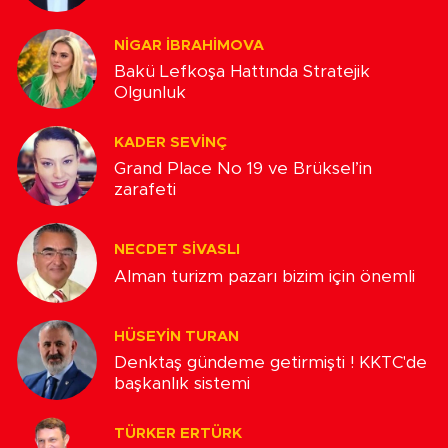
NIGAR İBRAHIMOVA
Bakü Lefkoşa Hattında Stratejik
Olgunluk
KADER SEVINÇ
Grand Place No 19 ve Brüksel’in
zarafeti
NECDET SIVASLI
Alman turizm pazarı bizim için önemli
HÜSEYIN TURAN
Denktaş gündeme getirmişti ! KKTC'de
başkanlık sistemi
TÜRKER ERTÜRK