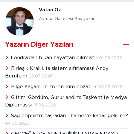
Vatan Öz
Avrupa Gazetesi Baş yazarı
Yazarın Diğer Yazıları
Londra'dan bıkan hayattan bıkmıştır
01.08.2026
Birleşik Krallık'ta sistem sıfırlaması! Andy
Burnham
29.07.2026
Bilge Kağan: İlini töreni kim bozabilir
30.06.2026
Gittim, Gördüm, Gururlandım: Taşkent’te Medya
Diplomasisi
15.06.2026
Sağ popülizm taşradan Thames’e kadar gelir mi?
04.05.2026
GERÇEĞİN VE ALINTERİNİN TARAFINDAYIZ