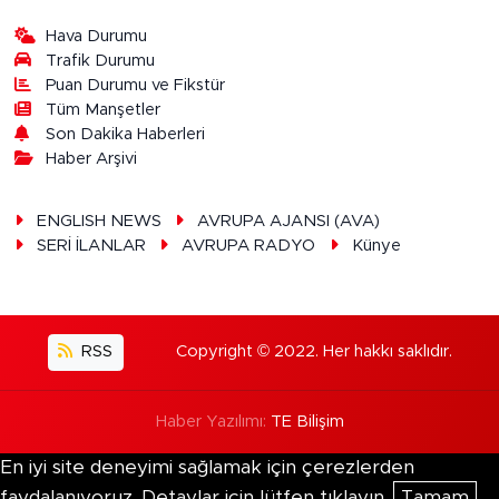
Hava Durumu
Trafik Durumu
Puan Durumu ve Fikstür
Tüm Manşetler
Son Dakika Haberleri
Haber Arşivi
ENGLISH NEWS
AVRUPA AJANSI (AVA)
SERİ İLANLAR
AVRUPA RADYO
Künye
RSS
Copyright © 2022. Her hakkı saklıdır.
Haber Yazılımı:
TE Bilişim
En iyi site deneyimi sağlamak için çerezlerden
faydalanıyoruz. Detaylar için lütfen tıklayın.
Tamam