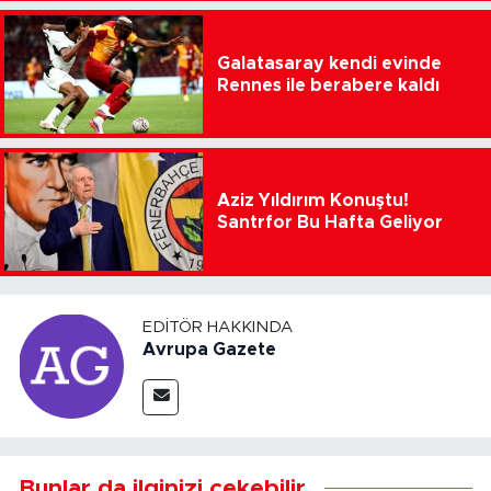
Galatasaray kendi evinde
Rennes ile berabere kaldı
Aziz Yıldırım Konuştu!
Santrfor Bu Hafta Geliyor
EDITÖR HAKKINDA
Avrupa Gazete
Bunlar da ilginizi çekebilir