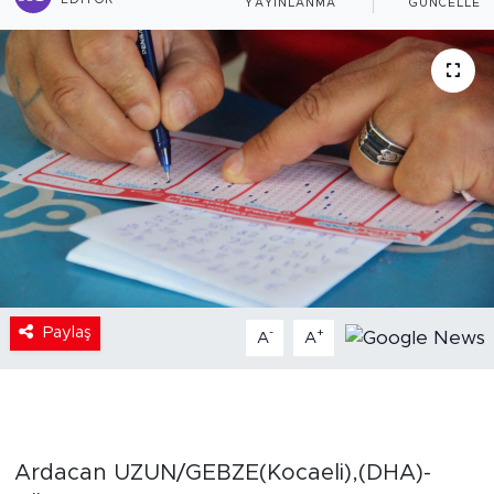
EDITÖR
YAYINLANMA
GÜNCELLEM
Paylaş
-
+
A
A
Ardacan UZUN/GEBZE(Kocaeli),(DHA)-