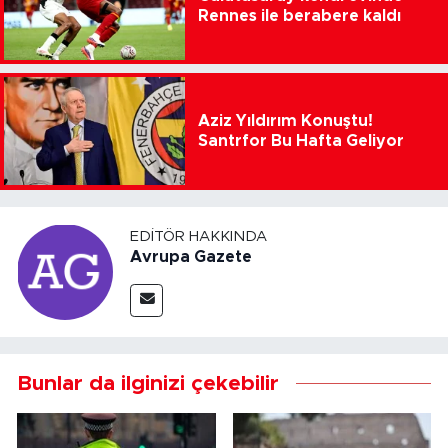
Rennes ile berabere kaldı
Aziz Yıldırım Konuştu!
Santrfor Bu Hafta Geliyor
EDITÖR HAKKINDA
Avrupa Gazete
Bunlar da ilginizi çekebilir