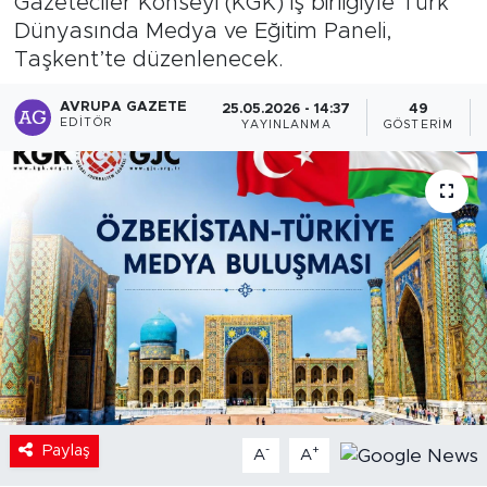
Gazeteciler Konseyi (KGK) iş birliğiyle Türk
Dünyasında Medya ve Eğitim Paneli,
Taşkent’te düzenlenecek.
AVRUPA GAZETE
25.05.2026 - 14:37
49
EDITÖR
YAYINLANMA
GÖSTERIM
Paylaş
-
+
A
A