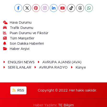
Hava Durumu
Trafik Durumu
Puan Durumu ve Fikstür
Tüm Manşetler
Son Dakika Haberleri
Haber Arşivi
ENGLISH NEWS
AVRUPA AJANSI (AVA)
SERİ İLANLAR
AVRUPA RADYO
Künye
RSS
Copyright © 2022. Her hakkı saklıdır.
Haber Yazılımı:
TE Bilişim