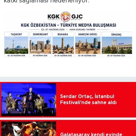
katkı sağlaması hedefleniyor.
Serdar Ortaç, İstanbul
Festivali'nde sahne aldı
Galatasaray kendi evinde