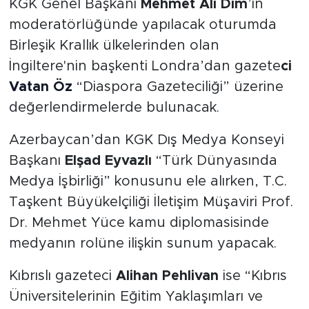
KGK Genel Başkanı
Mehmet Ali Dim
’in
moderatörlüğünde yapılacak oturumda
Birleşik Krallık ülkelerinden olan
İngiltere'nin başkenti Londra’dan gazete
ci
Vatan Öz
“Diaspora Gazeteciliği” üzerine
değerlendirmelerde bulunacak.
Azerbaycan’dan KGK Dış Medya Konseyi
Başkanı
Elşad Eyvazlı
“Türk Dünyasında
Medya İşbirliği” konusunu ele alırken, T.C.
Taşkent Büyükelçiliği İletişim Müşaviri Prof.
Dr. Mehmet Yüce kamu diplomasisinde
medyanın rolüne ilişkin sunum yapacak.
Kıbrıslı gazeteci
Alihan Pehlivan
ise “Kıbrıs
Üniversitelerinin Eğitim Yaklaşımları ve