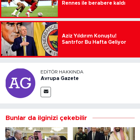
Rennes ile berabere kaldı
Aziz Yıldırım Konuştu!
Santrfor Bu Hafta Geliyor
EDITÖR HAKKINDA
Avrupa Gazete
Bunlar da ilginizi çekebilir