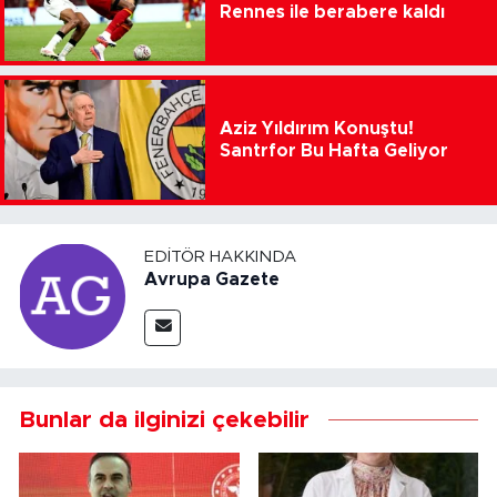
Rennes ile berabere kaldı
Aziz Yıldırım Konuştu!
Santrfor Bu Hafta Geliyor
EDITÖR HAKKINDA
Avrupa Gazete
Bunlar da ilginizi çekebilir