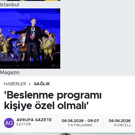
Istanbul
Magazin
HABERLER
SAĞLIK
'Beslenme programı
kişiye özel olmalı'
AVRUPA GAZETE
06.06.2026 - 09:07
06.06.2026 - 
EDITÖR
YAYINLANMA
GÜNCELLE