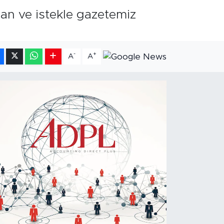
can ve istekle gazetemiz
-
+
A
A