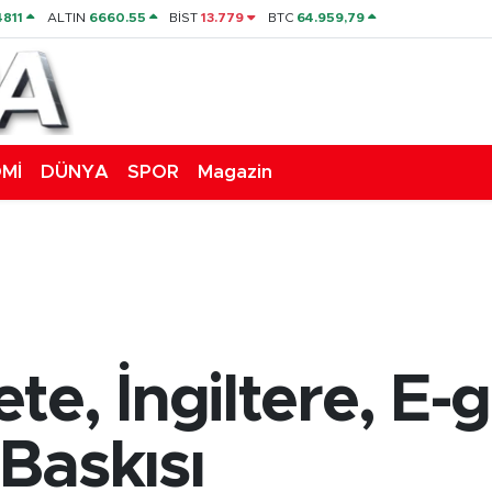
4811
ALTIN
6660.55
BİST
13.779
BTC
64.959,79
Mİ
DÜNYA
SPOR
Magazin
e, İngiltere, E-
Baskısı