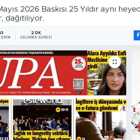
 Mayıs 2026 Baskısı 25 Yıldır aynı heye
 dağıtılıyor.
63
2 DK
TERIM
OKUNMA SÜRESI