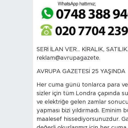
SERİ İLAN VER... KİRALIK, SATIL
reklam@avrupagazete.
AVRUPA GAZETESİ 25 YAŞINDA
Her cuma günü tonlarca para ver
sizler için tüm Londra çapında s
ve elektriğe gelen zamlar sonucu
yapması bizi yıldırmadı. Eminim b
maalesef hissediyorsunuzdur. Ga
değerli okurlarımız için her cu