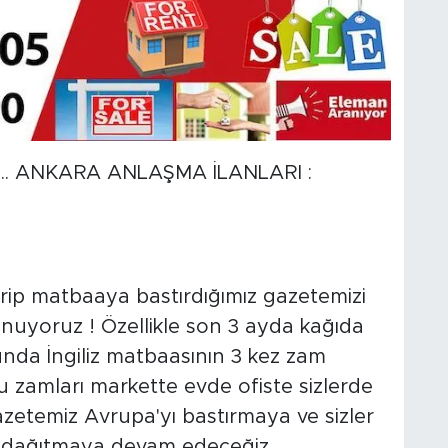
IK... ANKARA ANLAŞMA İLANLARI :
ip matbaaya bastırdığımız gazetemizi
unuyoruz ! Özellikle son 3 ayda kağıda
nda İngiliz matbaasının 3 kez zam
u zamları markette evde ofiste sizlerde
zetemiz Avrupa'yı bastırmaya ve sizler
ma dağıtmaya devam edeceğiz.