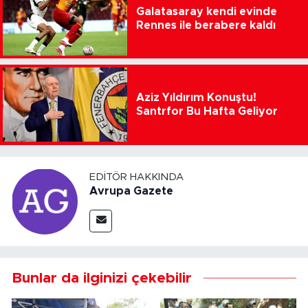
Galatasaray kendi evinde
Rennes ile berabere kaldı
Aziz Yıldırım Konuştu!
Santrfor Bu Hafta Geliyor
EDITÖR HAKKINDA
Avrupa Gazete
Bunlar da ilginizi çekebilir