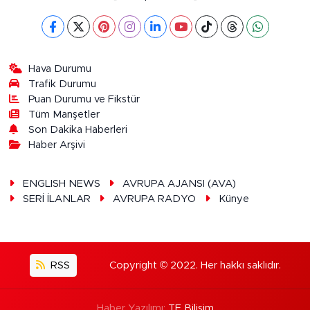
Hava Durumu
Trafik Durumu
Puan Durumu ve Fikstür
Tüm Manşetler
Son Dakika Haberleri
Haber Arşivi
ENGLISH NEWS
AVRUPA AJANSI (AVA)
SERİ İLANLAR
AVRUPA RADYO
Künye
RSS
Copyright © 2022. Her hakkı saklıdır.
Haber Yazılımı:
TE Bilişim