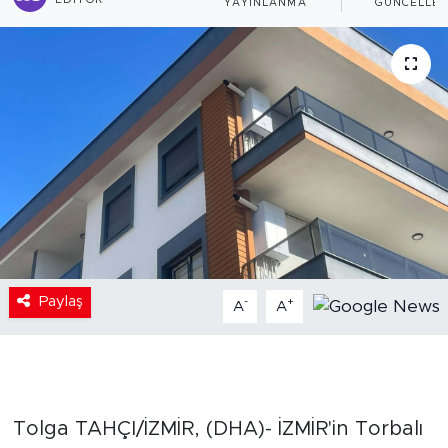
EDITÖR
YAYINLANMA
GÜNCELLE
Paylaş
-
+
A
A
Tolga TAHÇI/İZMİR, (DHA)- İZMİR'in Torbalı