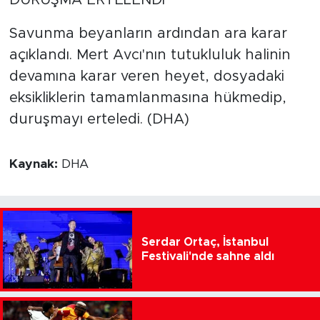
DURUŞMA ERTELENDİ
Savunma beyanların ardından ara karar
açıklandı. Mert Avcı'nın tutukluluk halinin
devamına karar veren heyet, dosyadaki
eksikliklerin tamamlanmasına hükmedip,
duruşmayı erteledi. (DHA)
Kaynak:
DHA
Serdar Ortaç, İstanbul
Festivali'nde sahne aldı