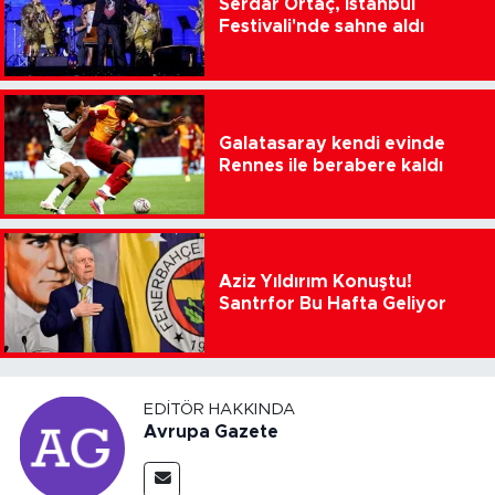
Serdar Ortaç, İstanbul
Festivali'nde sahne aldı
Galatasaray kendi evinde
Rennes ile berabere kaldı
Aziz Yıldırım Konuştu!
Santrfor Bu Hafta Geliyor
EDITÖR HAKKINDA
Avrupa Gazete