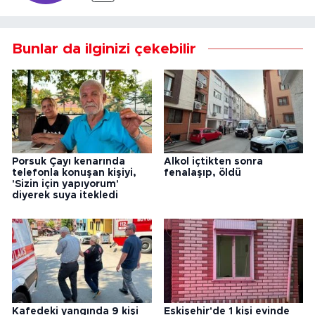
Bunlar da ilginizi çekebilir
Porsuk Çayı kenarında
Alkol içtikten sonra
telefonla konuşan kişiyi,
fenalaşıp, öldü
'Sizin için yapıyorum'
diyerek suya itekledi
Kafedeki yangında 9 kişi
Eskişehir'de 1 kişi evinde