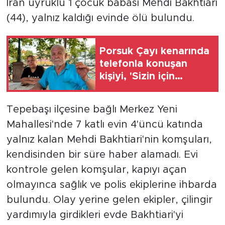
İran uyruklu 1 çocuk babası Mehdi Bakhtiari
(44), yalnız kaldığı evinde ölü bulundu.
Porsuk Çayı kenarında
telefonla konuşan
kişiyi, 'Sizin için
yapıyorum' diyerek
suya itekledi
Tepebaşı ilçesine bağlı Merkez Yeni
Mahallesi'nde 7 katlı evin 4'üncü katında
yalnız kalan Mehdi Bakhtiari'nin komşuları,
kendisinden bir süre haber alamadı. Evi
kontrole gelen komşular, kapıyı açan
olmayınca sağlık ve polis ekiplerine ihbarda
bulundu. Olay yerine gelen ekipler, çilingir
yardımıyla girdikleri evde Bakhtiari'yi