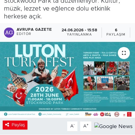
Stockwood Park’ta düzenleniyor. Kültür,
müzik, lezzet ve eğlence dolu etkinlik
herkese açık.
AVRUPA GAZETE
24.06.2026 - 15:58
6
EDITÖR
YAYINLANMA
PAYLAŞIM
Paylaş
-
+
A
A