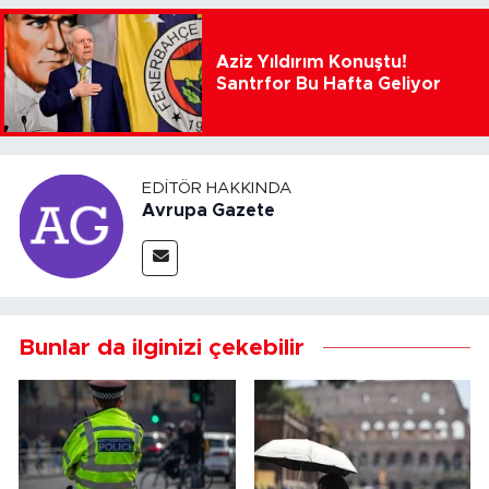
Aziz Yıldırım Konuştu!
Santrfor Bu Hafta Geliyor
EDITÖR HAKKINDA
Avrupa Gazete
Bunlar da ilginizi çekebilir