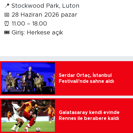
📍 Stockwood Park, Luton
📅 28 Haziran 2026 pazar
⏰ 11.00 – 18.00
🎟️ Giriş: Herkese açık
Serdar Ortaç, İstanbul
Festivali'nde sahne aldı
Galatasaray kendi evinde
Rennes ile berabere kaldı