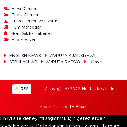
Hava Durumu
Trafik Durumu
Puan Durumu ve Fikstür
Tüm Manşetler
Son Dakika Haberleri
Haber Arşivi
ENGLISH NEWS
AVRUPA AJANSI (AVA)
SERİ İLANLAR
AVRUPA RADYO
Künye
RSS
Copyright © 2022. Her hakkı saklıdır.
Haber Yazılımı:
TE Bilişim
En iyi site deneyimi sağlamak için çerezlerden
faydalanıyoruz. Detaylar için lütfen tıklayın.
Tamam