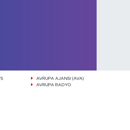
a Cineworld sinemasında Zaferi
lminde buluştular
WS
AVRUPA AJANSI (AVA)
AVRUPA RADYO