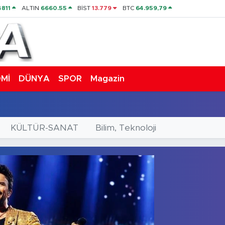
4811
ALTIN
6660.55
BİST
13.779
BTC
64.959,79
Mİ
DÜNYA
SPOR
Magazin
KÜLTÜR-SANAT
Bilim, Teknoloji