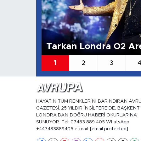
Tarkan Londra O2 Are
1
2
3
HAYATIN TÜM RENKLERİNİ BARINDIRAN AVR
GAZETESİ, 25 YILDIR İNGİLTERE'DE, BAŞKENT
LONDRA'DAN DOĞRU HABERİ OKURLARINA
SUNUYOR. Tel: 07483 889 405 WhatsApp:
+447483889405 e-mail:
[email protected]