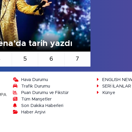
Londra’d
na’da tarih yazdı
Rengi fi
4
5
6
7
Hava Durumu
ENGLISH NE
Trafik Durumu
SERİ İLANLAR
Puan Durumu ve Fikstür
Künye
UPA
Tüm Manşetler
Son Dakika Haberleri
Haber Arşivi