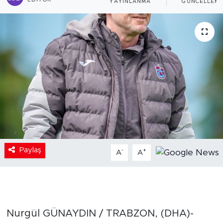
EDITÖR
YAYINLANMA
GÜNCELLEM
Paylaş
-
+
A
A
Nurgül GÜNAYDIN / TRABZON, (DHA)-