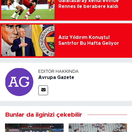
Galatasaray kendi evinde
Rennes ile berabere kaldı
Aziz Yıldırım Konuştu!
Santrfor Bu Hafta Geliyor
EDITÖR HAKKINDA
Avrupa Gazete
Bunlar da ilginizi çekebilir