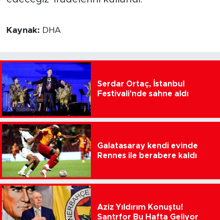
Kaynak:
DHA
Serdar Ortaç, İstanbul
Festivali'nde sahne aldı
Galatasaray kendi evinde
Rennes ile berabere kaldı
Aziz Yıldırım Konuştu!
Santrfor Bu Hafta Geliyor