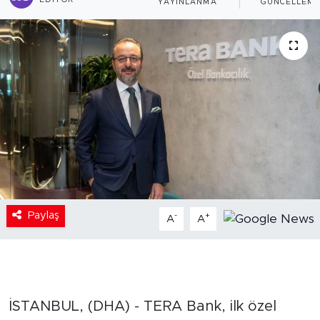
EDITÖR
YAYINLANMA
GÜNCELLEM
Paylaş
-
+
A
A
İSTANBUL, (DHA) - TERA Bank, ilk özel