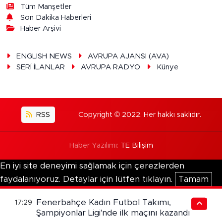
Tüm Manşetler
Son Dakika Haberleri
Haber Arşivi
ENGLISH NEWS
AVRUPA AJANSI (AVA)
SERİ İLANLAR
AVRUPA RADYO
Künye
RSS
Copyright © 2022. Her hakkı saklıdır.
Haber Yazılımı:
TE Bilişim
En iyi site deneyimi sağlamak için çerezlerden
faydalanıyoruz. Detaylar için lütfen tıklayın.
Tamam
Fenerbahçe Kadın Futbol Takımı,
17:29
Şampiyonlar Ligi'nde ilk maçını kazandı