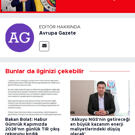
EDITÖR HAKKINDA
Avrupa Gazete
Bunlar da ilginizi çekebilir
Bakan Bolat: Habur
'Akkuyu NGS'nin getireceği
Gümrük Kapımızda
en büyük kazanım enerji
2026'nın günlük TIR çıkış
maliyetlerindeki düşüş
rekorunu kırdık
olacak'