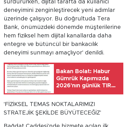
sürdürürken, dijital tarafta da kullanıcı
deneyimini zenginleştirecek yeni adımlar
üzerinde çalışıyor. Bu doğrultuda Tera
Bank, önümüzdeki dönemde müşterilerine
hem fiziksel hem dijital kanallarda daha
entegre ve bütüncül bir bankacılık
deneyimi sunmayı amaçlıyor' denildi.
Bakan Bolat: Habur
Gümrük Kapımızda
2026'nın günlük TIR
çıkış rekorunu kırdık
'FİZİKSEL TEMAS NOKTALARIMIZI
STRATEJİK ŞEKİLDE BÜYÜTECEĞİZ'
Bağdat Caddesi'nde hizmete açılan ilk